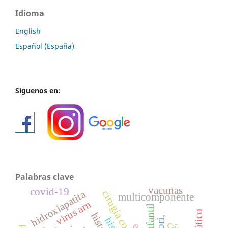
Idioma
English
Español (España)
Síguenos en:
Palabras clave
vacunas
covid-19
hidroxiapatita
multicomponente
virus arn
infantil