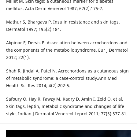
Millet M. Skin tags: a cutaneous marker for diabetes
mellitus. Acta Derm Venereol 1987; 67(2):175-7.
Mathur S, Bhargava P. Insulin resistance and skin tags.
Dermatol 1997; 195(2):184.
Akpinar F, Dervis E. Association between acrochordons and
the components of the metabolic syndrome. Eur J Dermatol
2012; 22(1).
Shah R, Jindal A, Patel N. Acrochordons as a cutaneous sign
of metabolic syndrome: a case-control study.Ann Med
Health Sci Res 2014; 4(2):202-5.
Safoury O, Hay R, Fawzy M, Kadry D, Amin I, Zeid O, et al.
Skin tags, leptin, metabolic syndrome and changes of life
style. Indian J Dermatol Venereol Leprol 2011; 77(5):577-81.