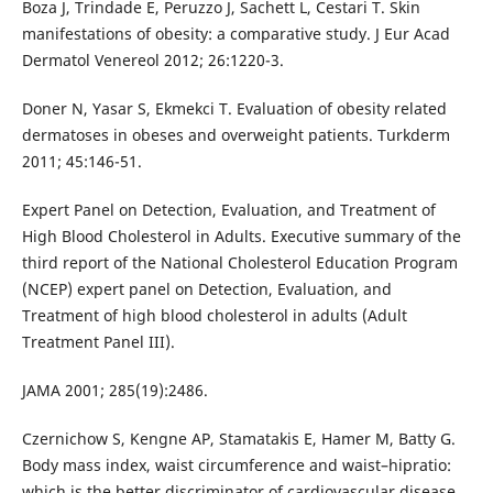
Boza J, Trindade E, Peruzzo J, Sachett L, Cestari T. Skin
manifestations of obesity: a comparative study. J Eur Acad
Dermatol Venereol 2012; 26:1220-3.
Doner N, Yasar S, Ekmekci T. Evaluation of obesity related
dermatoses in obeses and overweight patients. Turkderm
2011; 45:146-51.
Expert Panel on Detection, Evaluation, and Treatment of
High Blood Cholesterol in Adults. Executive summary of the
third report of the National Cholesterol Education Program
(NCEP) expert panel on Detection, Evaluation, and
Treatment of high blood cholesterol in adults (Adult
Treatment Panel III).
JAMA 2001; 285(19):2486.
Czernichow S, Kengne AP, Stamatakis E, Hamer M, Batty G.
Body mass index, waist circumference and waist–hipratio:
which is the better discriminator of cardiovascular disease