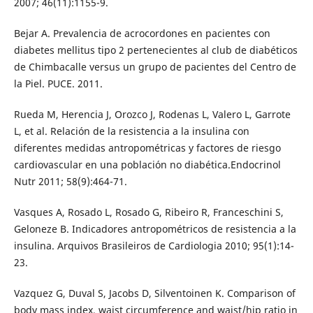
2007; 46(11):1155-9.
Bejar A. Prevalencia de acrocordones en pacientes con
diabetes mellitus tipo 2 pertenecientes al club de diabéticos
de Chimbacalle versus un grupo de pacientes del Centro de
la Piel. PUCE. 2011.
Rueda M, Herencia J, Orozco J, Rodenas L, Valero L, Garrote
L, et al. Relación de la resistencia a la insulina con
diferentes medidas antropométricas y factores de riesgo
cardiovascular en una población no diabética.Endocrinol
Nutr 2011; 58(9):464-71.
Vasques A, Rosado L, Rosado G, Ribeiro R, Franceschini S,
Geloneze B. Indicadores antropométricos de resistencia a la
insulina. Arquivos Brasileiros de Cardiologia 2010; 95(1):14-
23.
Vazquez G, Duval S, Jacobs D, Silventoinen K. Comparison of
body mass index, waist circumference and waist/hip ratio in