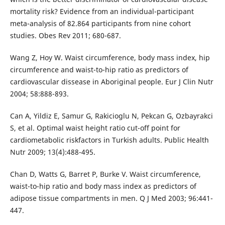
mortality risk? Evidence from an individual-participant
meta-analysis of 82.864 participants from nine cohort
studies. Obes Rev 2011; 680-687.
Wang Z, Hoy W. Waist circumference, body mass index, hip
circumference and waist-to-hip ratio as predictors of
cardiovascular dissease in Aboriginal people. Eur J Clin Nutr
2004; 58:888-893.
Can A, Yildiz E, Samur G, Rakicioglu N, Pekcan G, Ozbayrakci
S, et al. Optimal waist height ratio cut-off point for
cardiometabolic riskfactors in Turkish adults. Public Health
Nutr 2009; 13(4):488-495.
Chan D, Watts G, Barret P, Burke V. Waist circumference,
waist-to-hip ratio and body mass index as predictors of
adipose tissue compartments in men. Q J Med 2003; 96:441-
447.