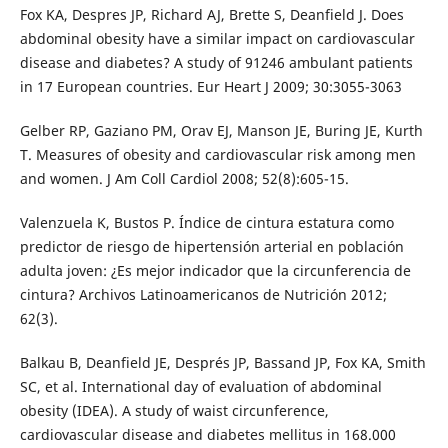
Fox KA, Despres JP, Richard AJ, Brette S, Deanfield J. Does
abdominal obesity have a similar impact on cardiovascular
disease and diabetes? A study of 91246 ambulant patients
in 17 European countries. Eur Heart J 2009; 30:3055-3063
Gelber RP, Gaziano PM, Orav EJ, Manson JE, Buring JE, Kurth
T. Measures of obesity and cardiovascular risk among men
and women. J Am Coll Cardiol 2008; 52(8):605-15.
Valenzuela K, Bustos P. Índice de cintura estatura como
predictor de riesgo de hipertensión arterial en población
adulta joven: ¿Es mejor indicador que la circunferencia de
cintura? Archivos Latinoamericanos de Nutrición 2012;
62(3).
Balkau B, Deanfield JE, Després JP, Bassand JP, Fox KA, Smith
SC, et al. International day of evaluation of abdominal
obesity (IDEA). A study of waist circunference,
cardiovascular disease and diabetes mellitus in 168.000