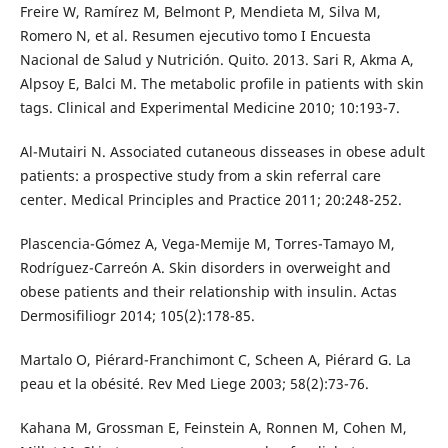
Freire W, Ramírez M, Belmont P, Mendieta M, Silva M,
Romero N, et al. Resumen ejecutivo tomo I Encuesta
Nacional de Salud y Nutrición. Quito. 2013. Sari R, Akma A,
Alpsoy E, Balci M. The metabolic profile in patients with skin
tags. Clinical and Experimental Medicine 2010; 10:193-7.
Al-Mutairi N. Associated cutaneous disseases in obese adult
patients: a prospective study from a skin referral care
center. Medical Principles and Practice 2011; 20:248-252.
Plascencia-Gómez A, Vega-Memije M, Torres-Tamayo M,
Rodríguez-Carreón A. Skin disorders in overweight and
obese patients and their relationship with insulin. Actas
Dermosifiliogr 2014; 105(2):178-85.
Martalo O, Piérard-Franchimont C, Scheen A, Piérard G. La
peau et la obésité. Rev Med Liege 2003; 58(2):73-76.
Kahana M, Grossman E, Feinstein A, Ronnen M, Cohen M,