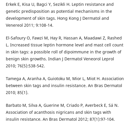
Erkek E, Kisa U, Bagci Y, Sezikli H. Leptin resistance and
genetic predisposition as potential mechanisms in the
development of skin tags. Hong Kong J Dermatol and
Venereol 2011; 9:108-14.
El-Safoury O, Fawzi M, Hay R, Hassan A, Maadawi Z, Rashed
L. Increased tissue leptin hormone level and mast cell count
in skin tags: a possible roll of dipoimmune in the growth of
benign skin growths. Indian J Dermatol Veneorol Leprol
2010; 76(5):538-542.
Tamega A, Aranha A, Guiotoku M, Mior L, Miot H. Association
between skin tags and insulin resistance. An Bras Dermatol
2010; 85(1).
Barbato M, Silva A, Guerine M, Criado P, Averbeck E, Sá N.
Association of acanthosis nigricans and skin tags with
insulin resistance. An Bras Dermatol 2012; 87(1):97-104.