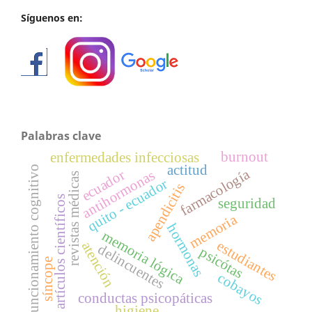
Síguenos en:
Palabras clave
burnout
enfermedades infecciosas
actitud
funcionamiento cognitivo
farmacología
ecuador
antihormonas
revistas médicas
quito - ecuador
apendicitis
artículos científicos
seguridad
memoria
hormonas
memoria lógica
estudiantes
atención
delincuentes
psicótas
síncope
cobayos
conductas psicopáticas
higiene