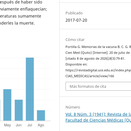
después de haber sido
eviamente enflaquecían;
Publicado
peraturas sumamente
2017-07-20
nderles la muerte.
Cómo citar
Portilla G. Memorias de la vacuna B. C. G. 
Cien Med (Quito) [Internet]. 20 de julio de
[citado 8 de agosto de 2026];8(3):79-81.
Disponible en:
https://revistadigital.uce.edu.ec/index.ph
CIAS_MEDICAS/article/view/166
Más formatos de cita
Número
Vol. 8 Núm. 3 (1941): Revista de l
Facultad de Ciencias Médicas (Qu