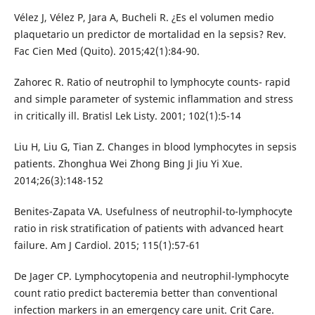
Vélez J, Vélez P, Jara A, Bucheli R. ¿Es el volumen medio
plaquetario un predictor de mortalidad en la sepsis? Rev.
Fac Cien Med (Quito). 2015;42(1):84-90.
Zahorec R. Ratio of neutrophil to lymphocyte counts- rapid
and simple parameter of systemic inflammation and stress
in critically ill. Bratisl Lek Listy. 2001; 102(1):5-14
Liu H, Liu G, Tian Z. Changes in blood lymphocytes in sepsis
patients. Zhonghua Wei Zhong Bing Ji Jiu Yi Xue.
2014;26(3):148-152
Benites-Zapata VA. Usefulness of neutrophil-to-lymphocyte
ratio in risk stratification of patients with advanced heart
failure. Am J Cardiol. 2015; 115(1):57-61
De Jager CP. Lymphocytopenia and neutrophil-lymphocyte
count ratio predict bacteremia better than conventional
infection markers in an emergency care unit. Crit Care.