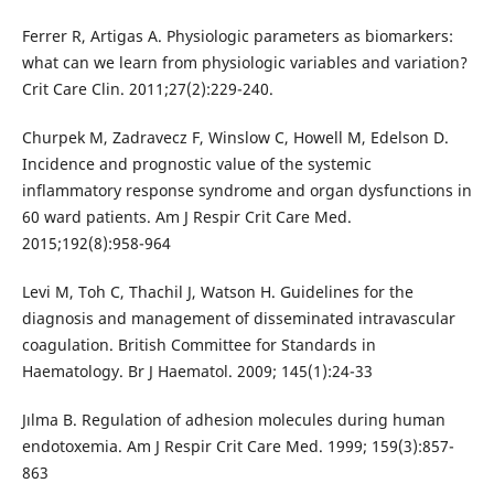
Ferrer R, Artigas A. Physiologic parameters as biomarkers:
what can we learn from physiologic variables and variation?
Crit Care Clin. 2011;27(2):229-240.
Churpek M, Zadravecz F, Winslow C, Howell M, Edelson D.
Incidence and prognostic value of the systemic
inflammatory response syndrome and organ dysfunctions in
60 ward patients. Am J Respir Crit Care Med.
2015;192(8):958-964
Levi M, Toh C, Thachil J, Watson H. Guidelines for the
diagnosis and management of disseminated intravascular
coagulation. British Committee for Standards in
Haematology. Br J Haematol. 2009; 145(1):24-33
Jılma B. Regulation of adhesion molecules during human
endotoxemia. Am J Respir Crit Care Med. 1999; 159(3):857-
863