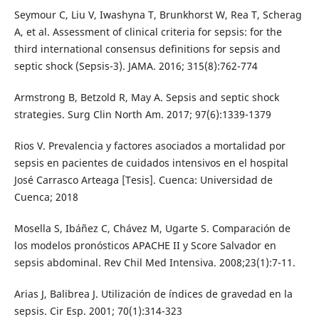
Seymour C, Liu V, Iwashyna T, Brunkhorst W, Rea T, Scherag
A, et al. Assessment of clinical criteria for sepsis: for the
third international consensus definitions for sepsis and
septic shock (Sepsis-3). JAMA. 2016; 315(8):762-774
Armstrong B, Betzold R, May A. Sepsis and septic shock
strategies. Surg Clin North Am. 2017; 97(6):1339-1379
Rios V. Prevalencia y factores asociados a mortalidad por
sepsis en pacientes de cuidados intensivos en el hospital
José Carrasco Arteaga [Tesis]. Cuenca: Universidad de
Cuenca; 2018
Mosella S, Ibáñez C, Chávez M, Ugarte S. Comparación de
los modelos pronósticos APACHE II y Score Salvador en
sepsis abdominal. Rev Chil Med Intensiva. 2008;23(1):7-11.
Arias J, Balibrea J. Utilización de índices de gravedad en la
sepsis. Cir Esp. 2001; 70(1):314-323