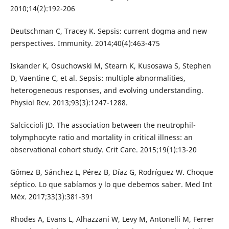
2010;14(2):192-206
Deutschman C, Tracey K. Sepsis: current dogma and new
perspectives. Immunity. 2014;40(4):463-475
Iskander K, Osuchowski M, Stearn K, Kusosawa S, Stephen
D, Vaentine C, et al. Sepsis: multiple abnormalities,
heterogeneous responses, and evolving understanding.
Physiol Rev. 2013;93(3):1247-1288.
Salciccioli JD. The association between the neutrophil-
tolymphocyte ratio and mortality in critical illness: an
observational cohort study. Crit Care. 2015;19(1):13-20
Gómez B, Sánchez L, Pérez B, Díaz G, Rodríguez W. Choque
séptico. Lo que sabíamos y lo que debemos saber. Med Int
Méx. 2017;33(3):381-391
Rhodes A, Evans L, Alhazzani W, Levy M, Antonelli M, Ferrer