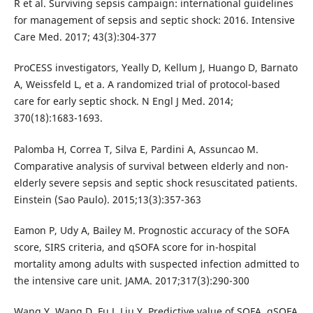
R et al. Surviving sepsis campaign: international guidelines
for management of sepsis and septic shock: 2016. Intensive
Care Med. 2017; 43(3):304-377
ProCESS investigators, Yeally D, Kellum J, Huango D, Barnato
A, Weissfeld L, et a. A randomized trial of protocol-based
care for early septic shock. N Engl J Med. 2014;
370(18):1683-1693.
Palomba H, Correa T, Silva E, Pardini A, Assuncao M.
Comparative analysis of survival between elderly and non-
elderly severe sepsis and septic shock resuscitated patients.
Einstein (Sao Paulo). 2015;13(3):357-363
Eamon P, Udy A, Bailey M. Prognostic accuracy of the SOFA
score, SIRS criteria, and qSOFA score for in-hospital
mortality among adults with suspected infection admitted to
the intensive care unit. JAMA. 2017;317(3):290-300
Wang Y, Wang D, Fu J, Liu Y. Predictive value of SOFA, qSOFA