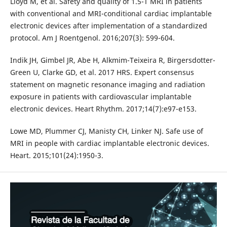
Lloyd M, et al. Safety and quality of 1.5-T MRI in patients
with conventional and MRI-conditional cardiac implantable
electronic devices after implementation of a standardized
protocol. Am J Roentgenol. 2016;207(3): 599-604.
Indik JH, Gimbel JR, Abe H, Alkmim-Teixeira R, Birgersdotter-
Green U, Clarke GD, et al. 2017 HRS. Expert consensus
statement on magnetic resonance imaging and radiation
exposure in patients with cardiovascular implantable
electronic devices. Heart Rhythm. 2017;14(7):e97-e153.
Lowe MD, Plummer CJ, Manisty CH, Linker NJ. Safe use of
MRI in people with cardiac implantable electronic devices.
Heart. 2015;101(24):1950-3.