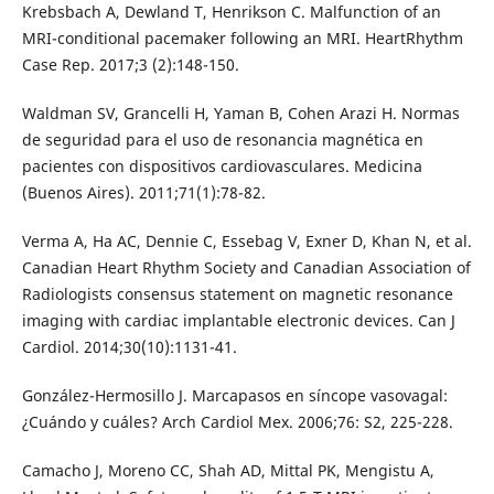
Krebsbach A, Dewland T, Henrikson C. Malfunction of an
MRI-conditional pacemaker following an MRI. HeartRhythm
Case Rep. 2017;3 (2):148-150.
Waldman SV, Grancelli H, Yaman B, Cohen Arazi H. Normas
de seguridad para el uso de resonancia magnética en
pacientes con dispositivos cardiovasculares. Medicina
(Buenos Aires). 2011;71(1):78-82.
Verma A, Ha AC, Dennie C, Essebag V, Exner D, Khan N, et al.
Canadian Heart Rhythm Society and Canadian Association of
Radiologists consensus statement on magnetic resonance
imaging with cardiac implantable electronic devices. Can J
Cardiol. 2014;30(10):1131-41.
González-Hermosillo J. Marcapasos en síncope vasovagal:
¿Cuándo y cuáles? Arch Cardiol Mex. 2006;76: S2, 225-228.
Camacho J, Moreno CC, Shah AD, Mittal PK, Mengistu A,