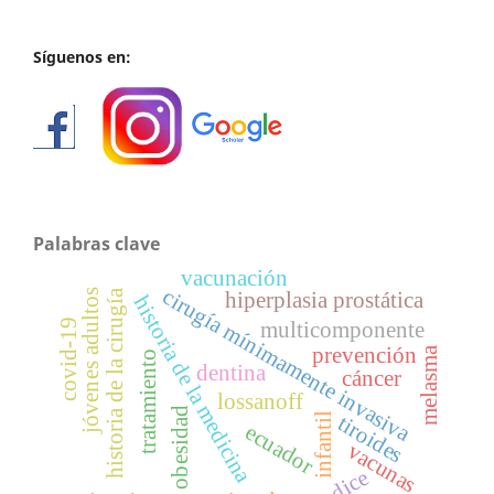
Síguenos en:
Palabras clave
vacunación
cirugía mínimamente invasiva
historia de la cirugía
jóvenes adultos
hiperplasia prostática
historia de la medicina
covid-19
multicomponente
prevención
melasma
tratamiento
dentina
cáncer
lossanoff
obesidad
infantil
tiroides
ecuador
vacunas