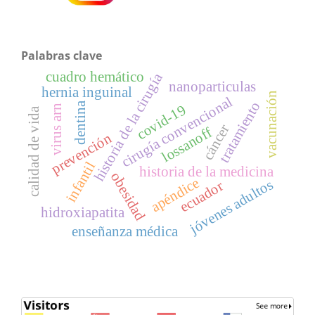
Palabras clave
cuadro hemático
historia de la cirugía
nanoparticulas
hernia inguinal
vacunación
cirugía convencional
tratamiento
dentina
covid-19
virus arn
calidad de vida
cáncer
lossanoff
prevención
infantil
historia de la medicina
obesidad
apéndice
jóvenes adultos
ecuador
hidroxiapatita
enseñanza médica