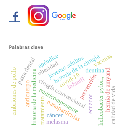
Palabras clave
apéndice
vacunas
historia de la cirugía
jóvenes adultos
pasta dental
obesidad
embriones de pollo
dentina
hernia de amyand
historia de la medicina
covid-19
prevención
infantil
helicobacter pylori,
cirugía convencional
anticuerpo
calidad de vida
multicomponente
ecuador
tratamiento
nanoparticulas
cáncer
melasma