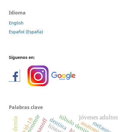
Idioma
English
Español (España)
Síguenos en:
Palabras clave
túbulo dentinario
jóvenes adultos
pandemia
dentina
covid-19
lossanoff
anatomia
melasma