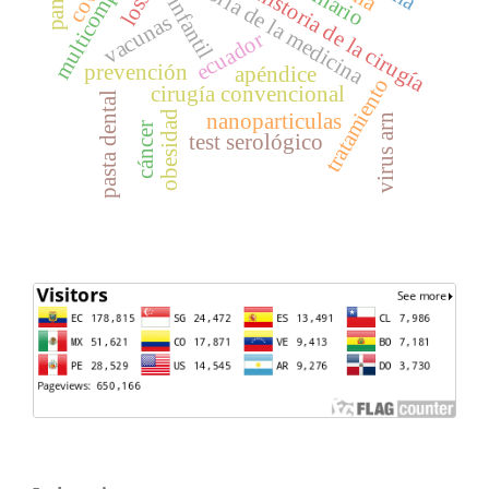
multicomponente
historia de la medicina
historia de la cirugía
infantil
vacunas
ecuador
prevención
apéndice
tratamiento
cirugía convencional
pasta dental
obesidad
nanoparticulas
virus arn
cáncer
test serológico