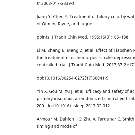
s13063-017-2339-z
Jiang Y, Chen Y. Treatment of biliary colic by wat
of Qimen, Riyue, and Juque
points. J Tradit Chin Med. 1995;15(3):185–188.
Li M, Zhang B, Meng Z, et al. Effect of Tiaoshen
the treatment of ischemic post-stroke depressi
controlled trial. J Tradit Chin Med. 2017;37(2):17
doi:10.1016/s0254-6272(17)30041-9
Yin X, Gou M, Xu J, et al. Efficacy and safety of
primary insomnia: a randomized controlled trial
200. doi:10.1016/j.sleep.2017.02.012
Armour M, Dahlen HG, Zhu X, Farquhar C, Smith 
timing and mode of