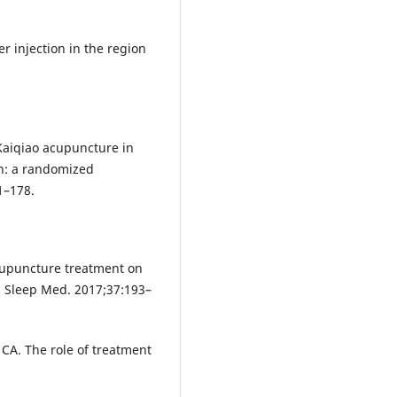
er injection in the region
 Kaiqiao acupuncture in
on: a randomized
1–178.
 acupuncture treatment on
. Sleep Med. 2017;37:193–
CA. The role of treatment