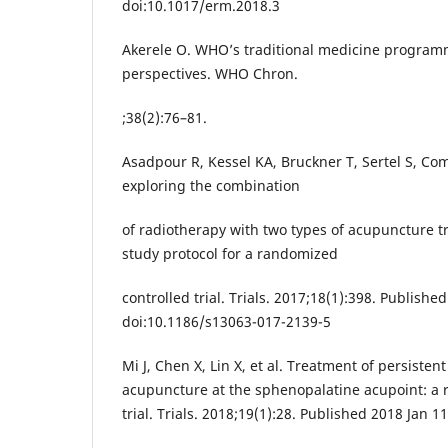
doi:10.1017/erm.2018.3
Akerele O. WHO’s traditional medicine program
perspectives. WHO Chron.
;38(2):76–81.
Asadpour R, Kessel KA, Bruckner T, Sertel S, C
exploring the combination
of radiotherapy with two types of acupuncture 
study protocol for a randomized
controlled trial. Trials. 2017;18(1):398. Publishe
doi:10.1186/s13063-017-2139-5
Mi J, Chen X, Lin X, et al. Treatment of persistent 
acupuncture at the sphenopalatine acupoint: a 
trial. Trials. 2018;19(1):28. Published 2018 Jan 1