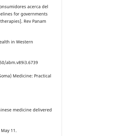
onsumidores acerca del
delines for governments
 therapies]. Rev Panam
health in Western
3750/abm.v89i3.6739
Soma) Medicine: Practical
hinese medicine delivered
 May 11.