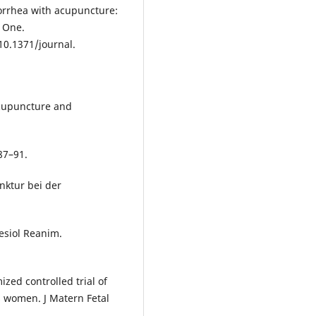
orrhea with acupuncture:
S One.
10.1371/journal.
 acupuncture and
87–91.
nktur bei der
esiol Reanim.
zed controlled trial of
us women. J Matern Fetal