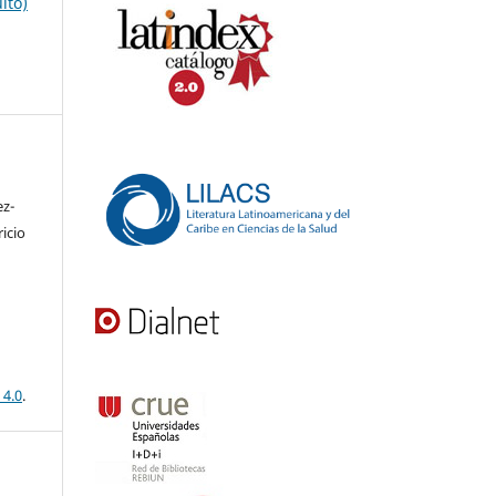
ito)
ez-
icio
 4.0
.