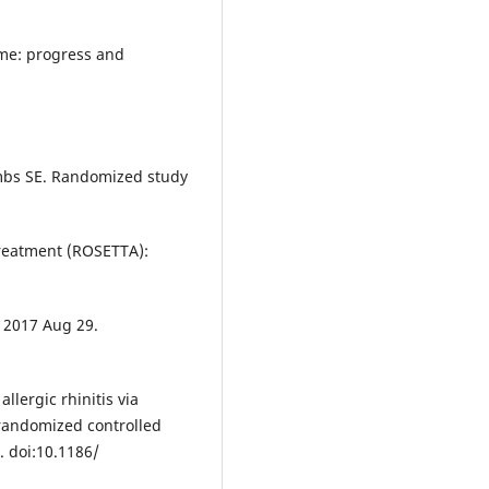
me: progress and
ombs SE. Randomized study
treatment (ROSETTA):
d 2017 Aug 29.
allergic rhinitis via
randomized controlled
1. doi:10.1186/