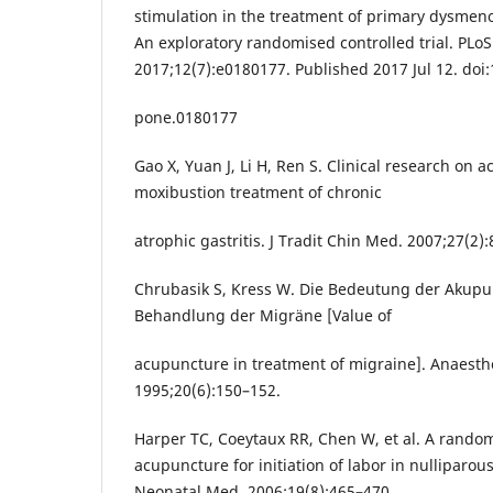
stimulation in the treatment of primary dysmen
An exploratory randomised controlled trial. PLo
2017;12(7):e0180177. Published 2017 Jul 12. doi:
pone.0180177
Gao X, Yuan J, Li H, Ren S. Clinical research on
moxibustion treatment of chronic
atrophic gastritis. J Tradit Chin Med. 2007;27(2):
Chrubasik S, Kress W. Die Bedeutung der Akupu
Behandlung der Migräne [Value of
acupuncture in treatment of migraine]. Anaesth
1995;20(6):150–152.
Harper TC, Coeytaux RR, Chen W, et al. A randomi
acupuncture for initiation of labor in nulliparo
Neonatal Med. 2006;19(8):465–470.