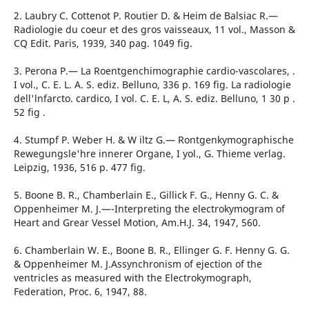
2. Laubry C. Cottenot P. Routier D. & Heim de Balsiac R.—
Radiologie du coeur et des gros vaisseaux, 11 vol., Masson &
CQ Edit. Paris, 1939, 340 pag. 1049 fig.
3. Perona P.— La Roentgenchimographie cardio-vascolares, .
I vol., C. E. L. A. S. ediz. Belluno, 336 p. 169 fig. La radiologie
dell'lnfarcto. cardico, I vol. C. E. L, A. S. ediz. Belluno, 1 30 p .
52 fig .
4. Stumpf P. Weber H. & W iltz G.— Rontgenkymographische
Rewegungsle'hre innerer Organe, I yol., G. Thieme verlag.
Leipzig, 1936, 516 p. 477 fig.
5. Boone B. R., Chamberlain E., Gillick F. G., Henny G. C. &
Oppenheimer M. J.—-Interpreting the electrokymogram of
Heart and Grear Vessel Motion, Am.H.J. 34, 1947, 560.
6. Chamberlain W. E., Boone B. R., Ellinger G. F. Henny G. G.
& Oppenheimer M. J.Assynchronism of ejection of the
ventricles as measured with the Electrokymograph,
Federation, Proc. 6, 1947, 88.