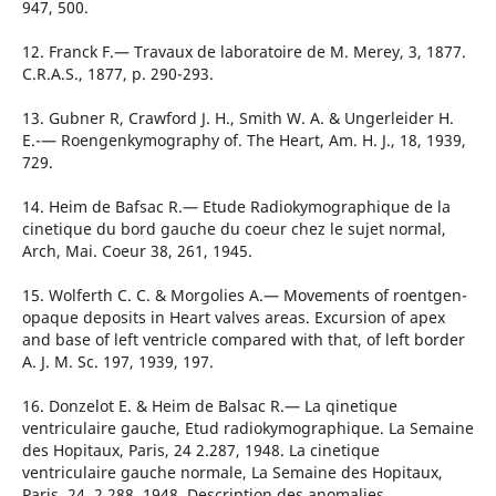
947, 500.
12. Franck F.— Travaux de laboratoire de M. Merey, 3, 1877.
C.R.A.S., 1877, p. 290-293.
13. Gubner R, Crawford J. H., Smith W. A. & Ungerleider H.
E.-— Roengenkymography of. The Heart, Am. H. J., 18, 1939,
729.
14. Heim de Bafsac R.— Etude Radiokymographique de la
cinetique du bord gauche du coeur chez le sujet normal,
Arch, Mai. Coeur 38, 261, 1945.
15. Wolferth C. C. & Morgolies A.— Movements of roentgen-
opaque deposits in Heart valves areas. Excursion of apex
and base of left ventricle compared with that, of left border
A. J. M. Sc. 197, 1939, 197.
16. Donzelot E. & Heim de Balsac R.— La qinetique
ventriculaire gauche, Etud radiokymographique. La Semaine
des Hopitaux, Paris, 24 2.287, 1948. La cinetique
ventriculaire gauche normale, La Semaine des Hopitaux,
Paris, 24, 2.288, 1948. Description des anomalies