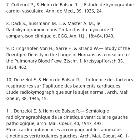
7. Cottenot P., & Heim de Balsac R.— Estude de kymographie
cardio- vasculaire. Ann. de Med., 39, 1936, 24.
8. Dack S., Sussmann M. L. & Master A. M., le
Radiokymigramme dans I'infarctus du myocarde II
comparaison clinique et EGG, Am. H.J . 18:464,1940.
9. Diringshofen Von H., Sarre H. & Strand W.— Study of the
Roentgen Density in the Lunge in Humans as a measure of
the Pulmonary Blood Fkow, Ztschr. f. Kreisyapfforsch 35,
1934, 462.
10. Donzelot E. & Heim de Balsac R.— Influence des facteurs
respiratoires sur I'aplitude des batements cardiaques.
Etude radiokymographique sur le sujet normal. Arch. Mai’.
Goeur, 38, 1945, 15.
11. Donzelot E. & Heim de Balsac R.— Semiologie
radiokymagraphique de Ia cinetique ventriculaire gauche
pathologique, arch. Mai. Coeur, 40, 1947, 493.
FIous cardio-pulmonaires accompagnant les anomalies
cinetiques veritriculaires gauches. Arch. Mai. Coeur. 40, 1-