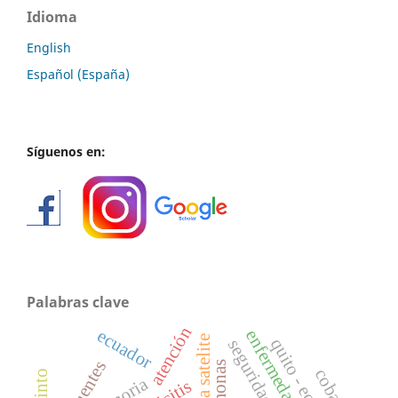
Idioma
English
Español (España)
Síguenos en:
Palabras clave
atención
ecuador
quito - ecuador
seguridad
cobayos