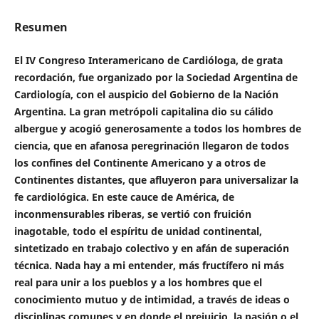
Resumen
El IV Congreso Interamericano de Cardióloga, de
grata
recordación, fue organizado por la Sociedad Argentina
de
Cardiología, con el auspicio del Gobierno de la
Nación
Argentina. La gran metrópoli capitalina dio su
cálido
albergue y acogió generosamente a todos los hombres
de
ciencia, que en afanosa peregrinación llegaron
de todos
los confines del Continente Americano y a
otros de
Continentes distantes, que afluyeron para universalizar
la
fe cardiológica. En este cauce de América,
de
inconmensurables riberas, se vertió con fruición
inagotable,
todo el espíritu de unidad continental,
sintetizado
en trabajo colectivo y en afán de superación
técnica.
Nada hay a mi entender, más fructífero ni más
real para
unir a los pueblos y a los hombres que el
conocimiento
mutuo y de intimidad, a través de ideas o
disciplinas
comunes y en donde el prejuicio, la pasión o el