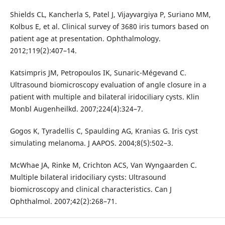
Shields CL, Kancherla S, Patel J, Vijayvargiya P, Suriano MM,
Kolbus E, et al. Clinical survey of 3680 iris tumors based on
patient age at presentation. Ophthalmology.
2012;119(2):407–14.
Katsimpris JM, Petropoulos IK, Sunaric-Mégevand C.
Ultrasound biomicroscopy evaluation of angle closure in a
patient with multiple and bilateral iridociliary cysts. Klin
Monbl Augenheilkd. 2007;224(4):324–7.
Gogos K, Tyradellis C, Spaulding AG, Kranias G. Iris cyst
simulating melanoma. J AAPOS. 2004;8(5):502–3.
McWhae JA, Rinke M, Crichton ACS, Van Wyngaarden C.
Multiple bilateral iridociliary cysts: Ultrasound
biomicroscopy and clinical characteristics. Can J
Ophthalmol. 2007;42(2):268–71.