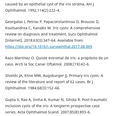
caused by an epithelial cyst of the iris stroma. Am J
Ophthalmol. 1992;114(2):222–4.
Georgalas I, Petrou P, Papaconstantinou D, Brouzas D,
Koutsandrea C, Kanakis M. Iris cysts: A comprehensive
review on diagnosis and treatment. Surv Ophthalmol
[Internet]. 2018;63(3):347–64. Available from:
https://doi.org/10.1016/j.survophthal.2017.08.009
Razo Martínez O. Quiste estromal de iris: a propósito de un
caso. Arch la Soc Canar Oftalmol. 2008;(19):42–6.
Shields JA, Kline MW, Augsburger JJ. Primary iris cysts: A
review of the literature and report of 62 cases. Br J
Ophthalmol. 1984;68(3):152–66.
Gupta V, Rao A, Sinha A, Kumar N, Sihota R. Post-traumatic
inclusion cysts of the iris: A longterm prospective case
series. Acta Ophthalmol Scand. 2007;85(8):893–6.