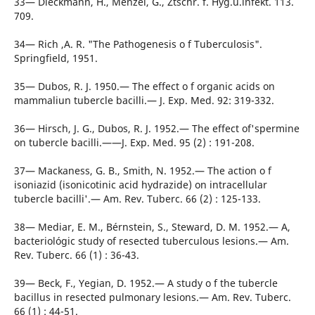
33— Dieckmann, H., Menzel, G., Ztschr. f. Hyg.u.lnfekt. 113.
709.
34— Rich ,A. R. "The Pathogenesis o f Tuberculosis".
Springfield, 1951.
35— Dubos, R. J. 1950.— The effect o f organic acids on
mammaliun tubercle bacilli.— J. Exp. Med. 92: 319-332.
36— Hirsch, J. G., Dubos, R. J. 1952.— The effect of'spermine
on tubercle bacilli.——J. Exp. Med. 95 (2) : 191-208.
37— Mackaness, G. B., Smith, N. 1952.— The action o f
isoniazid (isonicotinic acid hydrazide) on intracellular
tubercle bacilli'.— Am. Rev. Tuberc. 66 (2) : 125-133.
38— Mediar, E. M., Bérnstein, S., Steward, D. M. 1952.— A,
bacteriológic study of resected tuberculous lesions.— Am.
Rev. Tuberc. 66 (1) : 36-43.
39— Beck, F., Yegian, D. 1952.— A study o f the tubercle
bacillus in resected pulmonary lesions.— Am. Rev. Tuberc.
66 (1) : 44-51.