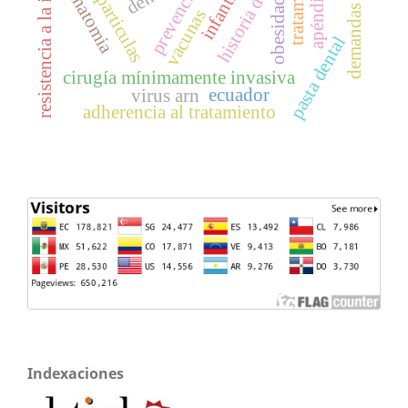
demandas laborales
resistencia a la insulina
nanoparticulas
tratamiento
prevención
apéndice
infantil
anatomia
obesidad
vacunas
pasta dental
cirugía mínimamente invasiva
ecuador
virus arn
adherencia al tratamiento
Indexaciones