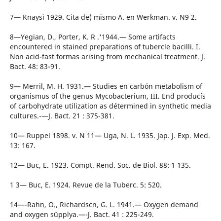
7— Knaysi 1929. Cita de) mismo A. en Werkman. v. N9 2.
8—Yegian, D., Porter, K. R .'1944.— Some artifacts
encountered in stained preparations of tubercle bacilli. I.
Non acid-fast formas arising from mechanical treatment. J.
Bact. 48: 83-91.
9— Merril, M. H. 1931.— Studies en carbón metabolism of
organismus of the genus Mycobacterium, III. End producís
of carbohydrate utilization as détermined in synthetic media
cultures.-—J. Bact. 21 : 375-381.
10— Ruppel 1898. v. N 11— Uga, N. L. 1935. Jap. J. Exp. Med.
13: 167.
12— Buc, E. 1923. Compt. Rend. Soc. de Biol. 88: 1 135.
1 3— Buc, E. 1924. Revue de la Tuberc. 5: 520.
14—-Rahn, O., Richardscn, G. L. 1941.— Oxygen demand
and oxygen süpplya.—-J. Bact. 41 : 225-249.