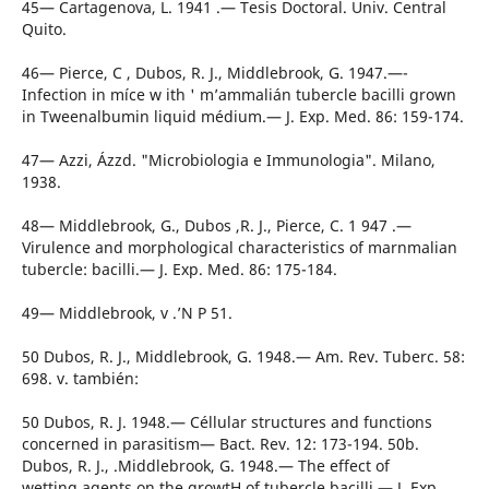
45— Cartagenova, L. 1941 .— Tesis Doctoral. Univ. Central
Quito.
46— Pierce, C , Dubos, R. J., Middlebrook, G. 1947.—-
Infection in míce w ith ' m’ammalián tubercle bacilli grown
in Tweenalbumin liquid médium.— J. Exp. Med. 86: 159-174.
47— Azzi, Ázzd. "Microbiologia e Immunologia". Milano,
1938.
48— Middlebrook, G., Dubos ,R. J., Pierce, C. 1 947 .—
Virulence and morphological characteristics of marnmalian
tubercle: bacilli.— J. Exp. Med. 86: 175-184.
49— Middlebrook, v .’N P 51.
50 Dubos, R. J., Middlebrook, G. 1948.— Am. Rev. Tuberc. 58:
698. v. también:
50 Dubos, R. J. 1948.— Céllular structures and functions
concerned in parasitism— Bact. Rev. 12: 173-194. 50b.
Dubos, R. J., .Middlebrook, G. 1948.— The effect of
wetting agents on the growtH of tubercle bacilli.— J. Exp.