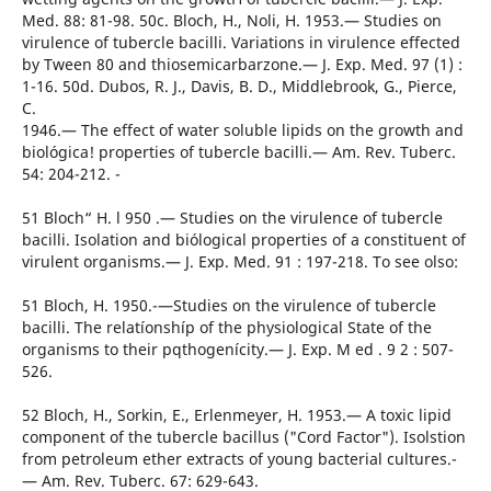
Med. 88: 81-98. 50c. Bloch, H., Noli, H. 1953.— Studies on
virulence of tubercle bacilli. Variations in virulence effected
by Tween 80 and thiosemicarbarzone.— J. Exp. Med. 97 (1) :
1-16. 50d. Dubos, R. J., Davis, B. D., Middlebrook, G., Pierce,
C.
1946.— The effect of water soluble lipids on the growth and
biológica! properties of tubercle bacilli.— Am. Rev. Tuberc.
54: 204-212. -
51 Bloch“ H. l 950 .— Studies on the virulence of tubercle
bacilli. Isolation and biólogical properties of a constituent of
virulent organisms.— J. Exp. Med. 91 : 197-218. To see olso:
51 Bloch, H. 1950.-—Studies on the virulence of tubercle
bacilli. The relatíonshíp of the physiological State of the
organisms to their pqthogenícity.— J. Exp. M ed . 9 2 : 507-
526.
52 Bloch, H., Sorkin, E., Erlenmeyer, H. 1953.— A toxic lipid
component of the tubercle bacillus ("Cord Factor"). Isolstion
from petroleum ether extracts of young bacterial cultures.-
— Am. Rev. Tuberc. 67: 629-643.