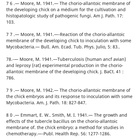
7 6 .— Moore, M. 1941.— The chorio-allantoic membrane of
the developing chick on a médium for the cultivation and
histopatologic study of pathogenic fungi. Am J. Path. 17:
103.
7 7 .— Moore, M. 1941.—-Reaction of the chorio-allantoic
membrane of the developing chick to inoculation with some
Mycobacteria.— BulI. Am. Ecad. Tub. Phys. Julio, 5: 83..
78.-— Moore, M. 1941.—Tuberculosis (human ancf avian)
and leprosy (rat) experimental production in the chorio-
allantoic membrane of the developing chick. J. BaCt. 41 :
786.
7 9 .— Moore, M. 1942.— The chorio-allantoic membrane of
the chick embryos and its response to inoculation with some
Mycobacteria. Am. J. Path. 18: 827-847.
8 0 .— Emmart, E. W.. Smith, M. I. 1941.— The growth and
effects of the tubercle bacillus on the chorio-allantoic
membrane of. the chick embryo: a method for studies in
chemotherapy.—-Publ. Health Rep. 56: 1277-1286.