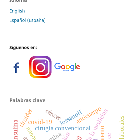
English
Español (España)
Síguenos en:
Palabras clave
anticuerpo
historia de la medicina
cáncer
tiroides
lossanoff
covid-19
cirugía convencional
dentina