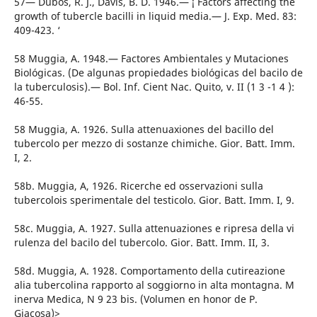
57— Dubos, R. J., Davis, B. D. 1946.— ¡ Factors affecting the
growth of tubercle bacilli in liquid media.— J. Exp. Med. 83:
409-423. ‘
58 Muggia, A. 1948.— Factores Ambientales y Mutaciones
Biológicas. (De algunas propiedades biológicas del bacilo de
la tuberculosis).— Bol. Inf. Cient Nac. Quito, v. II (1 3 -1 4 ):
46-55.
58 Muggia, A. 1926. Sulla attenuaxiones del bacillo del
tubercolo per mezzo di sostanze chimiche. Gior. Batt. Imm.
I, 2.
58b. Muggia, A, 1926. Ricerche ed osservazioni sulla
tubercolois sperimentale del testicolo. Gior. Batt. Imm. I, 9.
58c. Muggia, A. 1927. Sulla attenuaziones e ripresa della vi
rulenza del bacilo del tubercolo. Gior. Batt. Imm. II, 3.
58d. Muggia, A. 1928. Comportamento della cutireazione
alia tubercolina rapporto al soggiorno in alta montagna. M
inerva Medica, N 9 23 bis. (Volumen en honor de P.
Giacosa)>