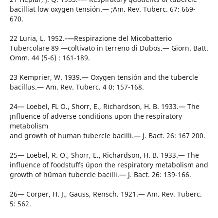
bacilliat low oxygen tensión.— ;Am. Rev. Tuberc. 67: 669-
670.
22 Luria, L. 1952.-—Respirazione del Micobatterio
Tubercolare 89 —coltivato in terreno di Dubos.— Giorn. Batt.
Omm. 44 (5-6) : 161-189.
23 Kemprier, W. 1939.— Oxygen tensión and the tubercle
bacillus.— Am. Rev. Tuberc. 4 0: 157-168.
24— Loebel, FL O., Shorr, E., Richardson, H. B. 1933.— The
¡nfluence of adverse conditions upon the respiratory
metabolism
and growth of human tubercle bacilli.— J. Bact. 26: 167 200.
25— Loebel, R. O., Shorr, E., Richardson, H. B. 1933.— The
influence of foodstuffs úpon the respiratory metabolism and
growth of hüman tubercle bacilli.— J. Bact. 26: 139-166.
26— Corper, H. J., Gauss, Rensch. 1921.— Am. Rev. Tuberc.
5: 562.