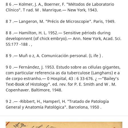
8 6 .— Kolmer, J. A., Boerner, F. "Métodos de Laboratorio
Clínico". T rad. M . Manrique.— New York, 1943.
8 7 .— Langeron, M. "Précis de Microscopie". Paris, 1949.
8 8 .— Hamilton, H. L. 1952.— Sensitive périods during
developnnent (of chick embryo).— Ann. New York, Acad. Sci.
55:177 -188 . ,
8 9 .— Muñ o z, A. Comunicación personal. (L ife ) .
9 0 .— Fernández, J. 1953. Estudo sobre as células gigantes,
com particular referencia as da tuberculose (Langhans) e a
de corpo estranho.— 0 Hospital, 43 : 6 33-676. ¿ —"Bailey's
Text-Book of Histology". ed. rev. for P. E. Smith and W . M.
Copenhaver. Baltimore, 1948.
9 2 .— -Ribbert, H., Hamperl, H. "Tratado de Patología
General y Anatomía Patológica". Barcelona, 1950 .