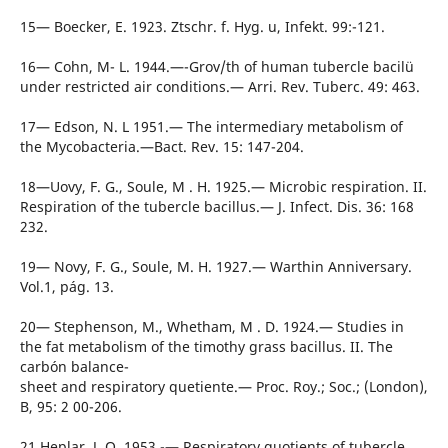
15— Boecker, E. 1923. Ztschr. f. Hyg. u, Infekt. 99:-121.
16— Cohn, M- L. 1944.—-Grov/th of human tubercle bacilü
under restricted air conditions.— Arri. Rev. Tuberc. 49: 463.
17— Edson, N. L 1951.— The intermediary metabolism of
the Mycobacteria.—Bact. Rev. 15: 147-204.
18—Uovy, F. G., Soule, M . H. 1925.— Microbic respiration. II.
Respiration of the tubercle bacillus.— J. Infect. Dis. 36: 168
232.
19— Novy, F. G., Soule, M. H. 1927.— Warthin Anniversary.
Vol.1, pág. 13.
20— Stephenson, M., Whetham, M . D. 1924.— Studies in
the fat metabolism of the timothy grass bacillus. II. The
carbón balance-
sheet and respiratory quetiente.— Proc. Roy.; Soc.; (London),
B, 95: 2 00-206.
21 Heplar, J. Q. 1953.-— Respiratory quotients of tubercle