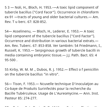
5 3 — Noli, H., Bloch, H. 1953.-—A toxic lipid component of
tubercle bacillus ("Cord Facor"). Occurrence in chloroform
ex-91 —tracts of young and older bacterial cultures.— Am.
Rev. T u berc. 67: 828-852.
54— Asselinenu, — Bloch, H., Lederer, E. 1953.— A toxic
lipid component of the tubercle bacillus ("Cord Factor").
Occurrence and distribution in various bacterial extrats.—
Am. Rev. Tuberc. 67: 853-858. Ver también: 54 Friedmann, I.,
Russell, K. 1953.— Serpiginous growth of tubercle bacilli in
media containing embryonic tissue.— J.J. Path. Bact. 65: 4
95-500 .
55 Kirby, W. M. M ., Dubos, R. J. 1952.— Effect o f penicillin
on the tubercle bacillus "in vitro".
56— Tison, F. 1953.— Ncuvelle technique D'inoculatjon au
Co-baye de Produits Surinfectés pour la recherche du
Bacille Tubérculeux. Usage de L'Aureomycine.— Ann. Inst.
Pasteur 85: 274-277.