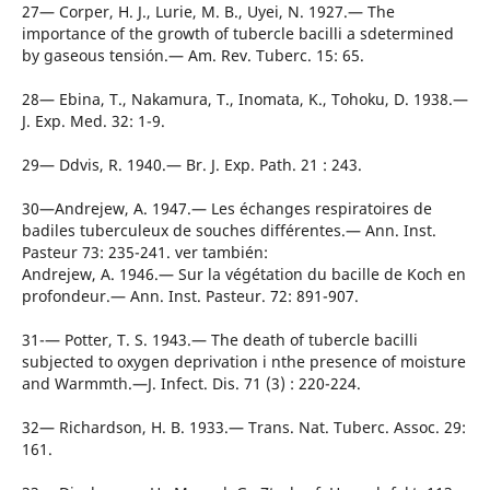
27— Corper, H. J., Lurie, M. B., Uyei, N. 1927.— The
importance of the growth of tubercle bacilli a sdetermined
by gaseous tensión.— Am. Rev. Tuberc. 15: 65.
28— Ebina, T., Nakamura, T., Inomata, K., Tohoku, D. 1938.—
J. Exp. Med. 32: 1-9.
29— Ddvis, R. 1940.— Br. J. Exp. Path. 21 : 243.
30—Andrejew, A. 1947.— Les échanges respiratoires de
badiles tuberculeux de souches différentes.— Ann. Inst.
Pasteur 73: 235-241. ver también:
Andrejew, A. 1946.— Sur la végétation du bacille de Koch en
profondeur.— Ann. Inst. Pasteur. 72: 891-907.
31-— Potter, T. S. 1943.— The death of tubercle bacilli
subjected to oxygen deprivation i nthe presence of moisture
and Warmmth.—J. Infect. Dis. 71 (3) : 220-224.
32— Richardson, H. B. 1933.— Trans. Nat. Tuberc. Assoc. 29:
161.