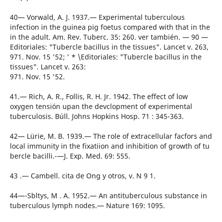
40— Vorwald, A. J. 1937.— Experimental tuberculous
infection in the guinea pig foetus compared with that in the
in the adult. Am. Rev. Tuberc. 35: 260. ver también. — 90 —
Editoriales: "Tubercle bacillus in the tissues". Lancet v. 263,
971. Nov. 15 '52; ' * \Editoriales: "Tubercle bacillus in the
tissues". Lancet v. 263:
971. Nov. 15 '52.
41.— Rich, A. R., Follis, R. H. Jr. 1942. The effect of low
oxygen tensión upan the devclopment of experimental
tuberculosis. Búll. Johns Hopkins Hosp. 71 : 345-363.
42— Lürie, M. B. 1939.— The role of extracellular facfors and
local immunity in the fixatiion and inhibition of growth of tu
bercle bacilli.-—J. Exp. Med. 69: 555.
43 .— Cambell. cita de Ong y otros, v. N 9 1.
44—-Sbltys, M . A. 1952.— An antituberculous substance in
tuberculous lymph nodes.— Nature 169: 1095.