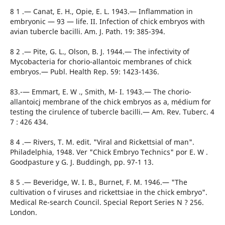
8 1 .— Canat, E. H., Opie, E. L. 1943.— Inflammation in
embryonic — 93 — life. II. Infection of chick embryos with
avian tubercle bacilli. Am. J. Path. 19: 385-394.
8 2 .— Pite, G. L., Olson, B. J. 1944.— The infectivity of
Mycobacteria for chorio-allantoic membranes of chick
embryos.— Publ. Health Rep. 59: 1423-1436.
83.-— Emmart, E. W ., Smith, M- I. 1943.— The chorio-
allantoicj membrane of the chick embryos as a, médium for
testing the cirulence of tubercle bacilli.— Am. Rev. Tuberc. 4
7 : 426 434.
8 4 .— Rivers, T. M. edit. "Viral and Rickettsial of man".
Philadelphia, 1948. Ver "Chick Embryo Technics" por E. W .
Goodpasture y G. J. Buddingh, pp. 97-1 13.
8 5 .— Beveridge, W. I. B., Burnet, F. M. 1946.— "The
cultivation o f viruses and rickettsiae in the chick embryo".
Medical Re-search Council. Special Report Series N ? 256.
London.