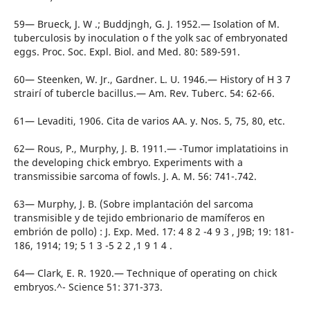
59— Brueck, J. W .; Buddjngh, G. J. 1952.— Isolation of M.
tuberculosis by inoculation o f the yolk sac of embryonated
eggs. Proc. Soc. Expl. Biol. and Med. 80: 589-591.
60— Steenken, W. Jr., Gardner. L. U. 1946.— History of H 3 7
strairí of tubercle bacillus.— Am. Rev. Tuberc. 54: 62-66.
61— Levaditi, 1906. Cita de varios AA. y. Nos. 5, 75, 80, etc.
62— Rous, P., Murphy, J. B. 1911.— -Tumor implatatioins in
the developing chick embryo. Experiments with a
transmissibie sarcoma of fowls. J. A. M. 56: 741-.742.
63— Murphy, J. B. (Sobre implantación del sarcoma
transmisible y de tejido embrionario de mamíferos en
embrión de pollo) : J. Exp. Med. 17: 4 8 2 -4 9 3 , J9B; 19: 181-
186, 1914; 19; 5 1 3 -5 2 2 ,1 9 1 4 .
64— Clark, E. R. 1920.— Technique of operating on chick
embryos.^- Science 51: 371-373.