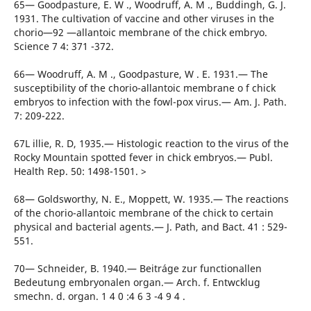
65— Goodpasture, E. W ., Woodruff, A. M ., Buddingh, G. J.
1931. The cultivation of vaccine and other viruses in the
chorio—92 —allantoic membrane of the chick embryo.
Science 7 4: 371 -372.
66— Woodruff, A. M ., Goodpasture, W . E. 1931.— The
susceptibility of the chorio-allantoic membrane o f chick
embryos to infection with the fowl-pox virus.— Am. J. Path.
7: 209-222.
67L illie, R. D, 1935.— Histologic reaction to the virus of the
Rocky Mountain spotted fever in chick embryos.— Publ.
Health Rep. 50: 1498-1501. >
68— Goldsworthy, N. E., Moppett, W. 1935.— The reactions
of the chorio-allantoic membrane of the chick to certain
physical and bacterial agents.— J. Path, and Bact. 41 : 529-
551.
70— Schneider, B. 1940.— Beitráge zur functionallen
Bedeutung embryonalen organ.— Arch. f. Entwcklug
smechn. d. organ. 1 4 0 :4 6 3 -4 9 4 .