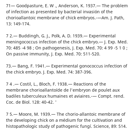
71— Goodpasture, E. W ., Anderson, K. 1937.— The problem
of infection as presented by bacterial invasión of the
chorioallantoic membrane of chick embryos.-—Am. J. Path,
13: 149-174.
7 2.— Buddingh, G. J., Polk, A. D. 1939.— Experimental
meningococcus infection of the chick embryo.— J. Exp. Med.
70: 485 -4 98 ; On pathogenesis, J. Exp. Med. 70: 4 99 -5 1 0 ;
On passive immunity, J. Exp. Med. 70: 511-520.
73.— Bang, F. 1941.— Experimental gonococcus infection of
the chick embryo. J. Exp. Med. 74: 387-396.
7 4 .— Costil, L., Bloch, F. 1938.— Reactions of the
membrane chorioallantoíde de l'embryon de poulet aux
badiles tuberculeux humaines et aviaires.-— Compt. rend.
Coc. de Biol. 128: 40-42. '
7 5.— Moore, M. 1939.— The chorio-allantoic membrane of
the developing chick on a médium for the cultivation and
histopathologic study of pathogenic fungí. Science, 89: 514.