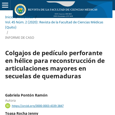
Inicio
/
Archivos
/
Vol. 45 Núm. 2 (2020): Revista de la Facultad de Ciencias Médicas
(Quito)
/
INFORME DE CASO
Colgajos de pedículo perforante
en hélice para reconstrucción de
articulaciones mayores en
secuelas de quemaduras
Gabriela Pontón Ramón
Autora
https://orcid.org/0000-0003-4339-3847
Toasa Rocha Jenny