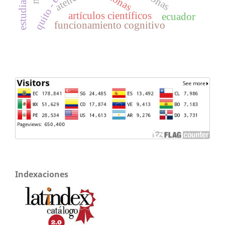
quito - ecuador
estudiantes
artículos científicos
ecuador
funcionamiento cognitivo
Indexaciones