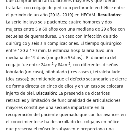
que comprometan articulaciones mayores y que fueron
tratadas con colgajo de pedículo perforante en hélice entre
el periodo de un año (2018- 2019) en HECAM.
Resultados:
La serie incluyo seis pacientes; cuatro hombres y dos
mujeres entre 5 a 60 años con una mediana de 29 años con
secuelas de quemaduras. Un caso con infección de sitio
quirúrgico y seis sin complicaciones. El tiempo quirúrgico
entre 120 a 170 min, la estancia hospitalaria tuvo una
mediana de 19 días (rango 6 a 55días). El diámetro del
2
2
colgajo fue entre 24cm
y 84cm
, con diferentes diseños
lobulado (un caso), bilobulado (tres casos), tetralobulado
(dos casos); permitiendo que el defecto secundario se cierre
de forma directa en cinco de ellos y en un caso se colocara
injerto de piel.
Discusión:
La presencia de cicatrices
retractiles y limitación de funcionalidad de articulaciones
mayores constituye una secuela importante en la
recuperación del paciente quemado que con los avances en
el conocimiento se ha desarrollado los colgajos en hélice
que preserva el músculo subyacente proporciona una