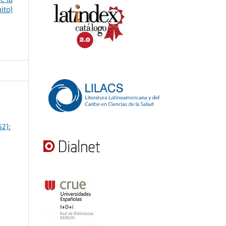
ito)
52):