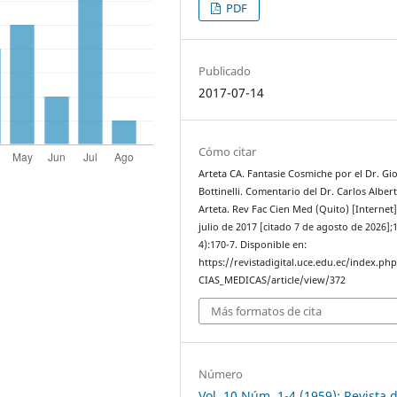
PDF
Publicado
2017-07-14
Cómo citar
Arteta CA. Fantasie Cosmiche por el Dr. Gi
Bottinelli. Comentario del Dr. Carlos Alber
Arteta. Rev Fac Cien Med (Quito) [Internet]
julio de 2017 [citado 7 de agosto de 2026];
4):170-7. Disponible en:
https://revistadigital.uce.edu.ec/index.ph
CIAS_MEDICAS/article/view/372
Más formatos de cita
Número
Vol. 10 Núm. 1-4 (1959): Revista d