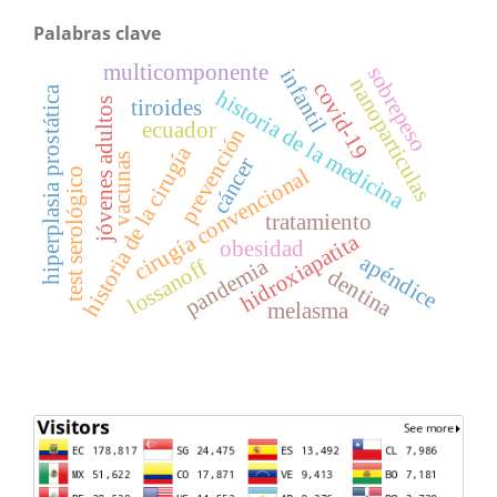
Palabras clave
multicomponente
sobrepeso
infantil
nanoparticulas
covid-19
hiperplasia prostática
historia de la medicina
jóvenes adultos
tiroides
ecuador
prevención
historia de la cirugía
vacunas
cáncer
cirugía convencional
test serológico
tratamiento
hidroxiapatita
obesidad
apéndice
pandemia
lossanoff
dentina
melasma