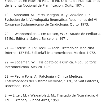
Frecuentes en Nuestro Pais. 1R Ed. Oficina de Publicaciones
de la Junta Nocional de Planificacion, Quito, 1974.
19.— Moreamo, M., Perez Morgan, R., y Gonzalez, L . :
Evolucion de la Valvulopatia Reumatica, Resumenes del Vi
Congreso Sudamericano de Cardiologia, Quito, 1973.
20 .— Wannamaker, L. En: Nelson, W . : Tratado de Pediatria.
6? Ed., Editorial Salvat, Barcelona, 1971.
21 .— Krouse, R. En: Oeciil — Laeb: Tratado de Medicina
Interna. 13? Ed., Editoria'l Interamericana, Mexico, 1 972.
22 .— Sodeman, W . : Fisiopatologia Clinica. 4 Ed., Editoricll
loteromericona, Mexico, 1969.
23 .— Pedro Pons, A.: Patologia y Clinica Medicas,
Enfermedades del Sistema Nervioso. 1 Ed., Salvait Editores,
Barcelona, 1952.
2 .— Litter, M. y Wexselblatt, M.: Tnaitado de Ncuralagia. 4
Ed., El Ateneo, Buenos Aires, 1950.