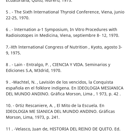
Ecuatoriana, Quito, febrero, 1975.
5 . - The Sixth lnternational Thyroid Conference, Viena, junio
22-25, 1970.
6 . - lnternation a-1 Symposium, In Vitro Procedures with
Radioisotopes in Medicina, Viena, septiembre 8- 12, 1970.
7.-Xth lnternational Congress of Nutrition , Kyoto, agosto 3-
9, 1975.
8 . - Lain - Entralgo, P. , CIENCIA Y VIDA. Seminarios y
Ediciones S.A, M3drid, 1970.
9 . -Wachtel, N. , Lavisión de los vencidos, la Conquista
española en el folklore indígena. En IDEOLOGIA MESIANICA
DEL MUNDO ANDINO. Gráfica Morson, Lima , 1 973, p. 42 .
10. - 0rtiz Rescaniere, A. , El Mito de la Escuela. En
IDEOLOGIA ME SIANICA DEL MUNDO ANDINO. Gráficas
Morson, Lima, 1973, p. 241.
11 . -Velasco, Juan de, HISTORIA DEL REINO DE QUITO. Ed.