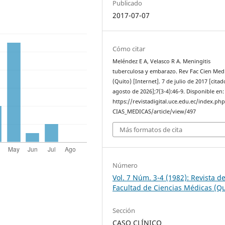
Publicado
2017-07-07
Cómo citar
Meléndez E A, Velasco R A. Meningitis
tuberculosa y embarazo. Rev Fac Cien Med
(Quito) [Internet]. 7 de julio de 2017 [citad
agosto de 2026];7(3-4):46-9. Disponible en:
https://revistadigital.uce.edu.ec/index.ph
CIAS_MEDICAS/article/view/497
Más formatos de cita
Número
Vol. 7 Núm. 3-4 (1982): Revista de
Facultad de Ciencias Médicas (Qu
Sección
CASO CLÍNICO