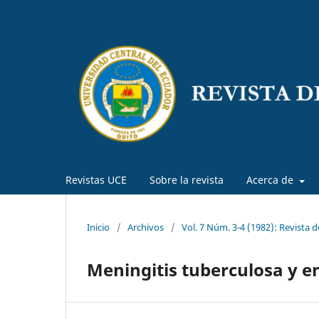
Revistas UCE
Sobre la revista
Acerca de
Inicio
/
Archivos
/
Vol. 7 Núm. 3-4 (1982): Revista 
Meningitis tuberculosa y 