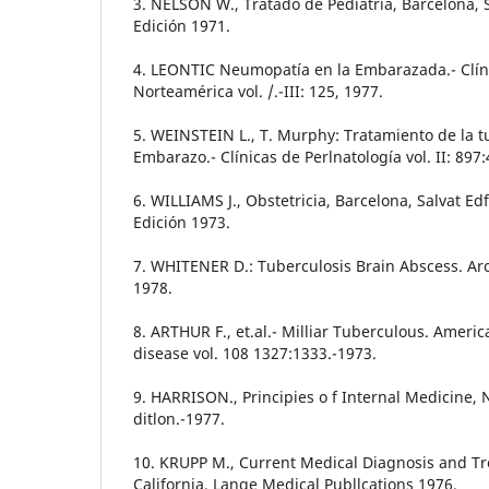
3. NELSON W., Tratado de Pediatría, Barcelona, S
Edición 1971.
4. LEONTIC Neumopatía en la Embarazada.- Clín
Norteamérica vol. /.-III: 125, 1977.
5. WEINSTEIN L., T. Murphy: Tratamiento de la t
Embarazo.- Clínicas de Perlnatología vol. II: 897:
6. WILLIAMS J., Obstetricia, Barcelona, Salvat Ed
Edición 1973.
7. WHITENER D.: Tuberculosis Brain Abscess. Arc
1978.
8. ARTHUR F., et.al.- Milliar Tuberculous. Americ
disease vol. 108 1327:1333.-1973.
9. HARRISON., Principies o f Internal Medicine, 
ditlon.-1977.
10. KRUPP M., Current Medical Diagnosis and Tr
California, Lange Medical Publlcations 1976.