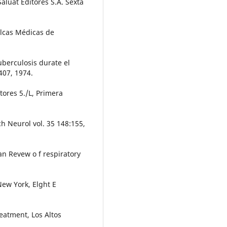
aluat Editores S.A. Sexta
lcas Médicas de
uberculosis durate el
407, 1974.
ftores 5./L, Primera
h Neurol vol. 35 148:155,
an Revew o f respiratory
New York, Elght E
eatment, Los Altos