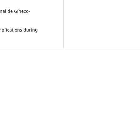
nal de Gíneco-
mpficatlons during