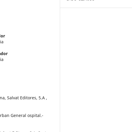
dor
cia
ador
cia
a, Salvat Editores, 5.A ,
Urban General ospital.-