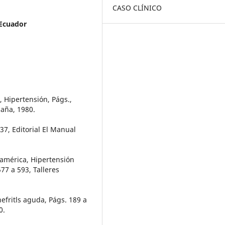
CASO CLÍNICO
 Ecuador
, Hipertensión, Págs.,
paña, 1980.
37, Editorial El Manual
eamérica, Hipertensión
577 a 593, Talleres
nefritls aguda, Págs. 189 a
0.