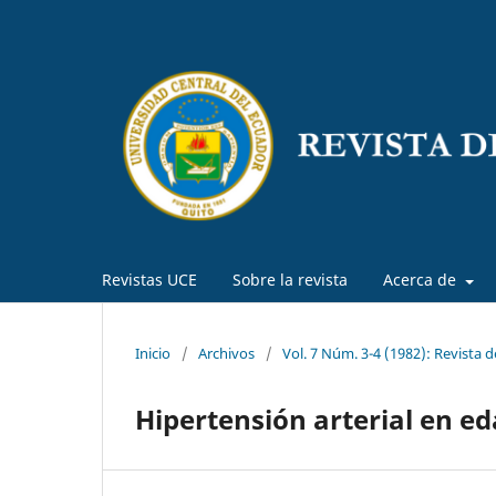
Revistas UCE
Sobre la revista
Acerca de
Inicio
/
Archivos
/
Vol. 7 Núm. 3-4 (1982): Revista 
Hipertensión arterial en ed