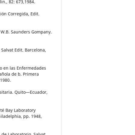
in., 82: 673,1984.
ión Corregida, Edit.
ca. W.B. Saunders Gompany.
 Salvat Edit. Barcelona,
ico en las Enfermedades
añola de b. Primera
,1980.
rsitaria. Quito—Ecuador,
hté Bay Laboratory
ladelphia, pp. 1948,
s de Laboratorio. Salvat