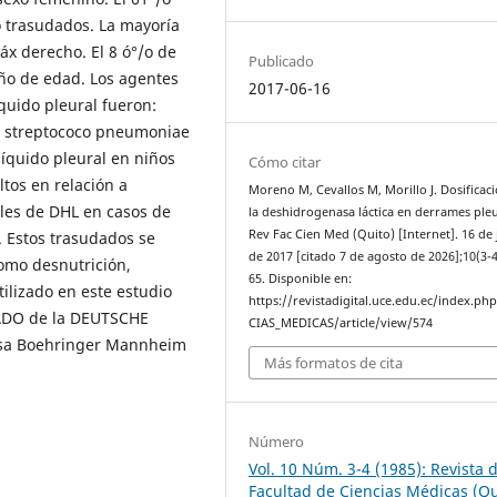
o trasudados. La mayoría
áx derecho. El 8 ó°/o de
Publicado
o de edad. Los agentes
2017-06-16
íquido pleural fueron:
va, streptococo pneumoniae
líquido pleural en niños
Cómo citar
tos en relación a
Moreno M, Cevallos M, Morillo J. Dosificac
les de DHL en casos de
la deshidrogenasa láctica en derrames pleu
Rev Fac Cien Med (Quito) [Internet]. 16 de 
o. Estos trasudados se
de 2017 [citado 7 de agosto de 2026];10(3-4
como desnutrición,
65. Disponible en:
ilizado en este estudio
https://revistadigital.uce.edu.ec/index.ph
ADO de la DEUTSCHE
CIAS_MEDICAS/article/view/574
asa Boehringer Mannheim
Más formatos de cita
Número
Vol. 10 Núm. 3-4 (1985): Revista d
Facultad de Ciencias Médicas (Qu