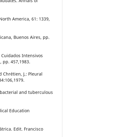
xudates. Ánnals of
f North America, 61: 1339,
icana, Buenos Aires, pp.
de Cuidados Intensivos
, pp. 457,1983.
d Chrétien, J,: Pleural
 34:106,1979.
h bacterial and tuberculous
dical Education
trica. Edit. Francisco