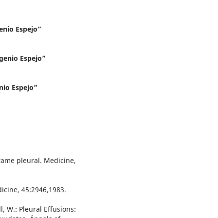
enio Espejo”
ugenio Espejo”
nio Espejo”
rame pleural. Medicine,
edicine, 45:2946,1983.
l, W.: Pleural Effusions: