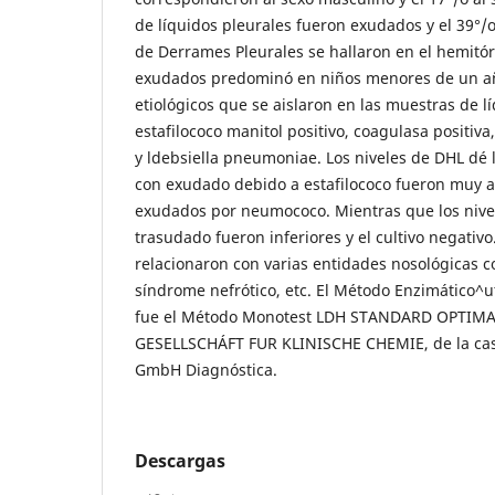
de líquidos pleurales fueron exudados y el 39°/
de Derrames Pleurales se hallaron en el hemitór
exudados predominó en niños menores de un añ
etiológicos que se aislaron en las muestras de l
estafilococo manitol positivo, coagulasa positi
y ldebsiella pneumoniae. Los niveles de DHL dé 
con exudado debido a estafilococo fueron muy al
exudados por neumococo. Mientras que los nive
trasudado fueron inferiores y el cultivo negativ
relacionaron con varias entidades nosológicas 
síndrome nefrótico, etc. El Método Enzimático^ut
fue el Método Monotest LDH STANDARD OPTIM
GESELLSCHÁFT FUR KLINISCHE CHEMIE, de la c
GmbH Diagnóstica.
Descargas