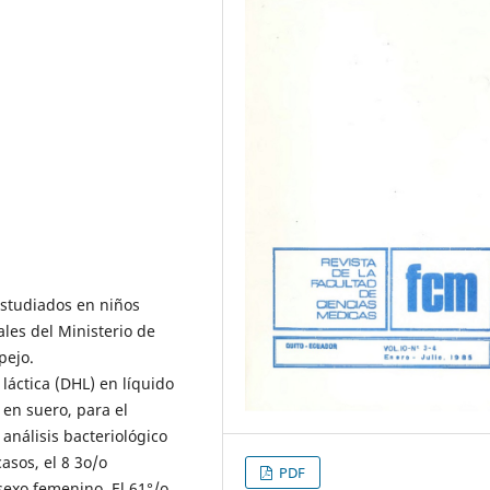
estudiados en niños
ales del Ministerio de
pejo.
láctica (DHL) en líquido
 en suero, para el
análisis bacteriológico
casos, el 8 3o/o
PDF
sexo femenino. El 61°/o