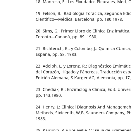
18. Manresa, F.: Los Elxudados Pleurales. Med. Cl
19. Felson, B.: Radiología Torácica, Segunda Edic
Científico—Médica, Barcelona, pp. 180,1978.
20. Sims, G.: Primer Libro de Clínica Enz imáti
Toronto—Canadá, pp. 89. 1980.
21. Richterich, R., y Colombo, J.: Química CUnica,
España, pp. 58, 1983.
22. Adolph, L. y Lorenz, R.: Diagnóstico Emimát
del Corazón, Hígado y Páncreas. Traducción esp
Edición Alemana, S Karger AG, Alemania, pp. 17
23. Chediak, R.: Enzimología Clínica, Edit. Unive
pp. 143,1980.
24. Henry, J.: Clinical Diagnosis And Manageme
Methods. Sixteenth. W.B. Saunders Company, Phi
1983.
25. Kairiuvn, P. y Frejaville, V.: Guía de Exámene