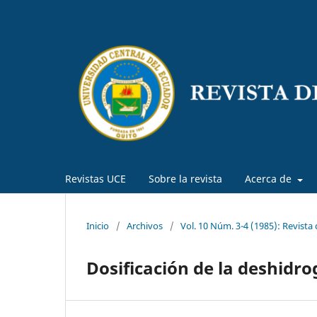
Revistas UCE
Sobre la revista
Acerca de
Inicio
/
Archivos
/
Vol. 10 Núm. 3-4 (1985): Revista
Dosificación de la deshidr