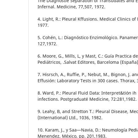
The Dtagnostie Separatión of Transudates and E
Infernal. Medicine, 77,507, 1972.
4. Light, R.: Pleural Kffusions. Medical Clinics o
1977.
5. Cohén, L.: Diagnóstico Enzimológico. Panamer
127,1972.
6. Moore, G., Mills, L, y Mast, C.: Guía Practica 
Pediátricos, .Salvat Editores, Barceloma (España)
7. Hisrsch, A., Ruffie, P., Nebut, M., Bignon, J. an
Effusión: Laboratory Tests in 300 cases. Thorax,
8. Ward, P.: Pleural Fluid Data: Interpret&tión i
infections. Postgraduaté Medicine, 72:281,1982.
9. Leahy, B, and Stretton T.: Pleural Disease, Me
(International) Ltd., 1036, 1982.
10. Karam, J., y Saa—Navia, D.: Neumología Pediá
Menendez, México, pp. 201,1983.