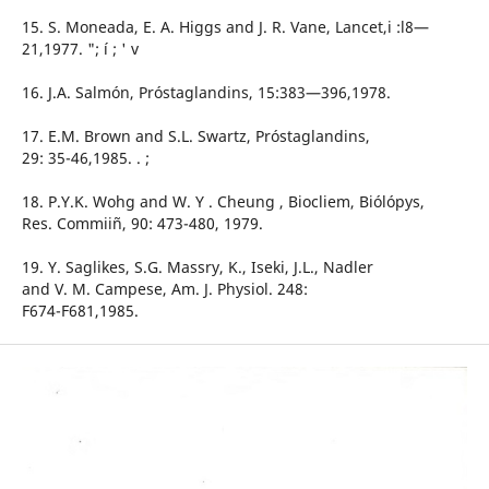
15. S. Moneada, E. A. Higgs and J. R. Vane, Lancet,i :l8—
21,1977. "; í ; ' v
16. J.A. Salmón, Próstaglandins, 15:383—396,1978.
17. E.M. Brown and S.L. Swartz, Próstaglandins,
29: 35-46,1985. . ;
18. P.Y.K. Wohg and W. Y . Cheung , Biocliem, Biólópys,
Res. Commiiñ, 90: 473-480, 1979.
19. Y. Saglikes, S.G. Massry, K., Iseki, J.L., Nadler
and V. M. Campese, Am. J. Physiol. 248:
F674-F681,1985.