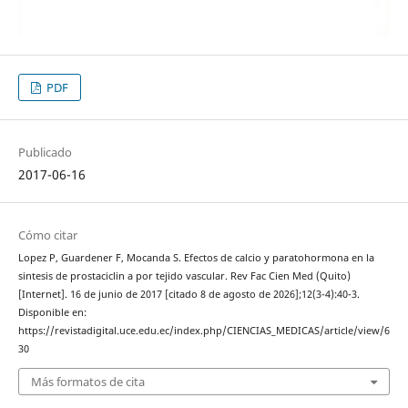
PDF
Publicado
2017-06-16
Cómo citar
Lopez P, Guardener F, Mocanda S. Efectos de calcio y paratohormona en la
sintesis de prostaciclin a por tejido vascular. Rev Fac Cien Med (Quito)
[Internet]. 16 de junio de 2017 [citado 8 de agosto de 2026];12(3-4):40-3.
Disponible en:
https://revistadigital.uce.edu.ec/index.php/CIENCIAS_MEDICAS/article/view/6
30
Más formatos de cita