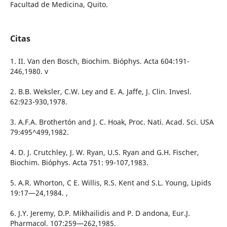
Facultad de Medicina, Quito.
Citas
1. II. Van den Bosch, Biochim. Bióphys. Acta 604:191-
246,1980. v
2. B.B. Weksler, C.W. Ley and E. A. Jaffe, J. Clin. Invesl.
62:923-930,1978.
3. A.F.A. Brothertón and J. C. Hoak, Proc. Nati. Acad. Sci. USA
79:495^499,1982.
4. D. J. Crutchley, J. W. Ryan, U.S. Ryan and G.H. Fischer,
Biochim. Bióphys. Acta 751: 99-107,1983.
5. A.R. Whorton, C E. Willis, R.S. Kent and S.L. Young, Lipids
19:17—24,1984. ,
6. J.Y. Jeremy, D.P. Mikhailidis and P. D andona, Eur.J.
Pharmacol. 107:259—262,1985.