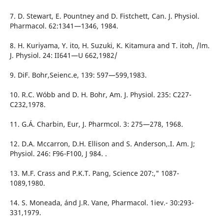
7. D. Stewart, E. Pountney and D. Fistchett, Can. J. Physiol.
Pharmacol. 62:1341—1346, 1984.
8. H. Kuriyama, Y. ito, H. Suzuki, K. Kitamura and T. itoh, /lm.
J. Physiol. 24: II641—U 662,1982/
9. DiF. Bohr,Seienc.e, 139: 597—599,1983.
10. R.C. Wóbb and D. H. Bohr, Am. J. Physiol. 235: C227-
C232,1978.
11. G.Á. Charbin, Eur, J. Pharmcol. 3: 275—278, 1968.
12. D.A. Mccarron, D.H. Ellison and S. Anderson,.I. Am. J;
Physiol. 246: F96-F100, J 984. .
13. M.F. Crass and P.K.T. Pang, Science 207:," 1087-
1089,1980.
14. S. Moneada, ánd J.R. Vane, Pharmacol. 1iev.- 30:293-
331,1979.