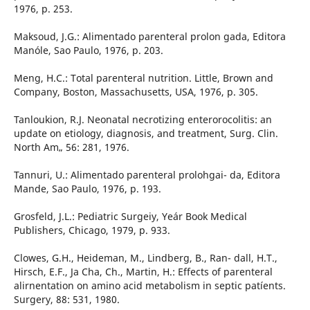
1976, p. 253.
Maksoud, J.G.: Alimentado parenteral prolon­ gada, Editora
Manóle, Sao Paulo, 1976, p. 203.
Meng, H.C.: Total parenteral nutrition. Little, Brown and
Company, Boston, Massachusetts, USA, 1976, p. 305.
Tanloukion, R.J. Neonatal necrotizing enterorocolitis: an
update on etiology, diagnosis, and treatment, Surg. Clin.
North Am„ 56: 281, 1976.
Tannuri, U.: Alimentado parenteral prolohgai- da, Editora
Mande, Sao Paulo, 1976, p. 193.
Grosfeld, J.L.: Pediatric Surgeiy, Yeár Book Medical
Publishers, Chicago, 1979, p. 933.
Clowes, G.H., Heideman, M., Lindberg, B., Ran- dall, H.T.,
Hirsch, E.F., Ja Cha, Ch., Martin, H.: Effects of parenteral
alirnentation on amino acid metabolism in septic patíents.
Surgery, 88: 531, 1980.