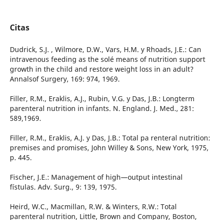
Citas
Dudrick, S.J. , Wilmore, D.W., Vars, H.M. y Rhoads, J.E.: Can
intravenous feeding as the solé means of nutrition support
growth in the child and restore weight loss in an adult?
Annalsof Surgery, 169: 974, 1969.
Filler, R.M., Eraklis, A.J., Rubin, V.G. y Das, J.B.: Longterm
parenteral nutrition in infants. N. England. J. Med., 281:
589,1969.
Filler, R.M., Eraklis, A.J. y Das, J.B.: Total pa­ renteral nutrition:
premises and promises, John Willey & Sons, New York, 1975,
p. 445.
Fischer, J.E.: Management of high—output intestinal
fístulas. Adv. Surg., 9: 139, 1975.
Heird, W.C., Macmillan, R.W. & Winters, R.W.: Total
parenteral nutrition, Little, Brown and Company, Boston,