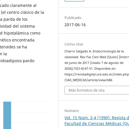
cado claramente al
el centro clásico de la
Publicado
sa parda de los
2017-06-16
ividad del sistema
ad hipotalámica como
nético encontrada.
Cómo citar
steroides se ha
Charro Salgado A. Endocrinología de la
n la
obesidad. Rev Fac Cien Med (Quito) [Intern
ejidoadiposo pardo
de junio de 2017 [citado 7 de agosto de
2026];15(3-4):47-51. Disponible en:
https://revistadigital.uce.edu.ec/index.ph
CIAS_MEDICAS/article/view/686
Más formatos de cita
Número
Vol. 15 Núm. 3-4 (1990): Revista d
Facultad de Ciencias Médicas (Qu