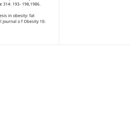
 314: 193- 198,1986.
sis in obesity: fat
l Journal o f Obesity 10: