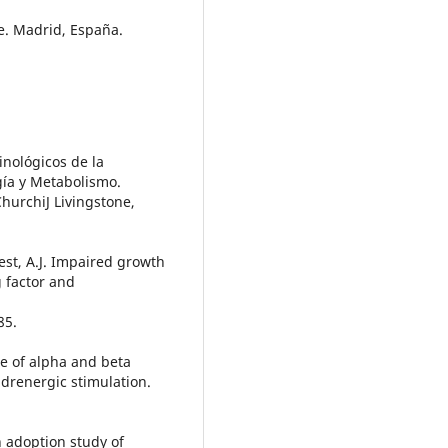
e. Madrid, España.
inológicos de la
gía y Metabolismo.
ChurchiJ Livingstone,
est, A.J. Impaired growth
 factor and
85.
ole of alpha and beta
adrenergic stimulation.
An adoption study of