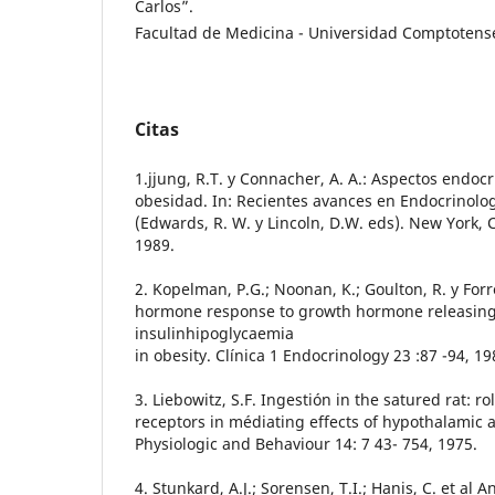
Carlos”.
Facultad de Medicina - Universidad Comptotens
Citas
1.jjung, R.T. y Connacher, A. A.: Aspectos endocr
obesidad. In: Recientes avances en Endocrinolo
(Edwards, R. W. y Lincoln, D.W. eds). New York, 
1989.
2. Kopelman, P.G.; Noonan, K.; Goulton, R. y Forr
hormone response to growth hormone releasing
insulinhipoglycaemia
in obesity. Clínica 1 Endocrinology 23 :87 -94, 19
3. Liebowitz, S.F. Ingestión in the satured rat: r
receptors in médiating effects of hypothalamic 
Physiologic and Behaviour 14: 7 43- 754, 1975.
4. Stunkard, A.J.; Sorensen, T.I.; Hanis, C. et al 