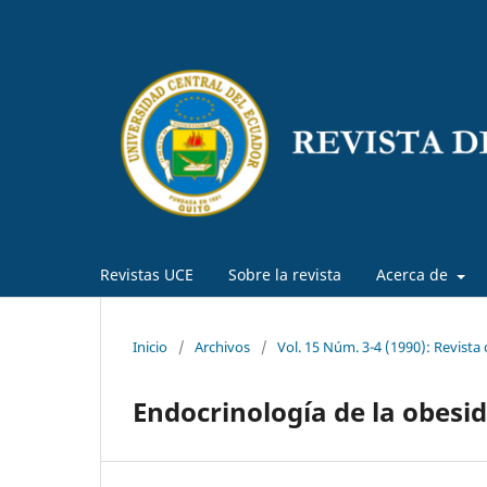
Revistas UCE
Sobre la revista
Acerca de
Inicio
/
Archivos
/
Vol. 15 Núm. 3-4 (1990): Revista
Endocrinología de la obesi