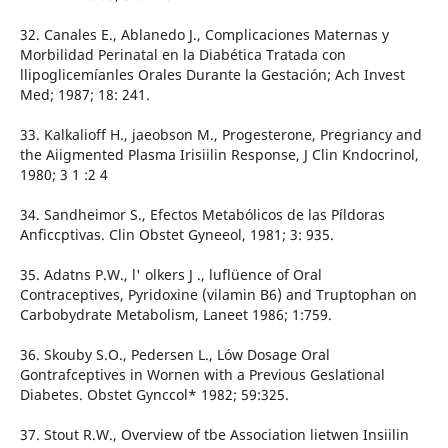
32. Canales E., Ablanedo J., Complicaciones Maternas y
Morbilidad Perinatal en la Diabética Tratada con
llipoglicemíanles Orales Durante la Gestación; Ach Invest
Med; 1987; 18: 241.
33. Kalkalioff H., jaeobson M., Progesterone, Pregriancy and
the Aiigmented Plasma Irisiilin Response, J Clin Kndocrinol,
1980; 3 1 :2 4
34. Sandheimor S., Efectos Metabólicos de las Píldoras
Anficcptivas. Clin Obstet Gyneeol, 1981; 3: 935.
35. Adatns P.W., l' olkers J ., luflüence of Oral
Contraceptives, Pyridoxine (vilamin B6) and Truptophan on
Carbobydrate Metabolism, Laneet 1986; 1:759.
36. Skouby S.O., Pedersen L., Lów Dosage Oral
Gontrafceptives in Wornen with a Previous Geslational
Diabetes. Obstet Gynccol* 1982; 59:325.
37. Stout R.W., Overview of tbe Association lietwen Insiilin