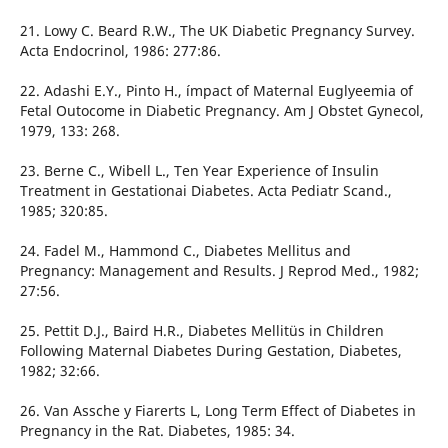
21. Lowy C. Beard R.W., The UK Diabetic Pregnancy Survey.
Acta Endocrinol, 1986: 277:86.
22. Adashi E.Y., Pinto H., ímpact of Maternal Euglyeemia of
Fetal Outocome in Diabetic Pregnancy. Am J Obstet Gynecol,
1979, 133: 268.
23. Berne C., Wibell L., Ten Year Experience of Insulin
Treatment in Gestationai Diabetes. Acta Pediatr Scand.,
1985; 320:85.
24. Fadel M., Hammond C., Diabetes Mellitus and
Pregnancy: Management and Results. J Reprod Med., 1982;
27:56.
25. Pettit D.J., Baird H.R., Diabetes Mellitüs in Children
Following Maternal Diabetes During Gestation, Diabetes,
1982; 32:66.
26. Van Assche y Fiarerts L, Long Term Effect of Diabetes in
Pregnancy in the Rat. Diabetes, 1985: 34.