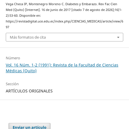
Vega Checa IP, Montenegro Moreno C. Diabetes y Embarazo. Rev Fac Cien
Med (Quito) [Internet]. 16 de junio de 2017 [citado 7 de agosto de 2026];16(1-
2):53-60. Disponible en:
https://revistadigital.uce.edu.ec/index.php/CIENCIAS_MEDICAS/article/view/6
97
Más formatos de cita
Número
Vol. 16 Núm. 1-2 (1991): Revista de la Facultad de Ciencias
Médicas (Quito)
Sección
ARTÍCULOS ORIGINALES
Enviar un artículo