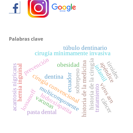
Palabras clave
túbulo dentinario
cirugía mínimamente invasiva
prevención
historia de la cirugía
historia de la medicina
tiroides
apéndice
obesidad
hernia inguinal
acantosis nigricans
infantil
sobrepeso
cirugía convencional
ecuador
dentina
virus arn
tratamiento
multicomponente
lossanoff
hidroxiapatita
vacunas
cáncer
pasta dental