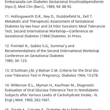
Embarazada con Diabetes Gestacional Insulinodependiente
(tipo I), Med Clin (Barc)., 1989; 94: 88-92.
11. Hollingsworth D.R., Ney D., Stubblefield N., Eell T.
Metabolic and Therapeutic Assessment of Gestationai
Diabetes by two hour and 24 hóür Isocaloric Meal Tolerancie
Test. Second International Workshop—Conference on
Gestational Diabetes (1984) Diabetes. In Press.
12. Freinkel N., Gabbe S.G., Summai'y and
Recommendations of the Second International Workshop
Conference on Gestationai Diabetes
1985; 34: 123.
13. O’SulIivan J.M. y Mahan C.M. Criteria for the Oral Glu
cose Tolerance Tesl in Pregnancy. Diabetes 1964; 13:278.
14. Wilkerson II.L., Myman H., Kaufman M., Diagnostic
Evaluation of Oral Glucosa Tolerance Test in Nondiabetic
Subjects after Various Levéis of Carbohydrate Intake,- N.
Engl J Med. 1960; 262:1047.
15. Zarate A., Canales E., Diabetes de la Embarazada,