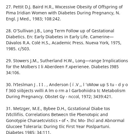
27. Pettit D.J. Baird H.R., Wxcessive Obesity of Offspring of
Pima Iridian Women with Diabetes During Pregnancy, N.
Engl. J Med., 1983; 108:242.
28. O’Sullivan J.B., Long Term Follow up of Gestational
Diabetics. En: Early Diabetes in Early Life. Camerine—
Dávalos R.A. Colé H.S., Academic Press. Nueva York, 1975,
1985. c/503.
29. Stowers J.M., Sutherland H.W., Long—range Irnplications
for the Molbers I li Aberdeen F.xperienee. Diabetes I985
34:106.
30. lYIeslman J . I I . , Anderson ( í .V ,, l ’oMow up S tu - d y o
f 360 siibjects vvilli A lm o rm a l Garbohiidra tc Metabolism
During Pregnancy. Obstet Gy - nccol, 1972; 3439:421.
31. Metzger, M.E., Bybee D.H., Gcstational Diabe tos
IVIcllifiis. Correlations Betwecn tlie Pbenotvpic and
Gonotypie Charaetcvistics • of •. Ihc Mo- Ihcí and Abnormal
Glucoee Toleraría: During tlic First Year Poslpartuni.
Diabetes 1985; 34:111.