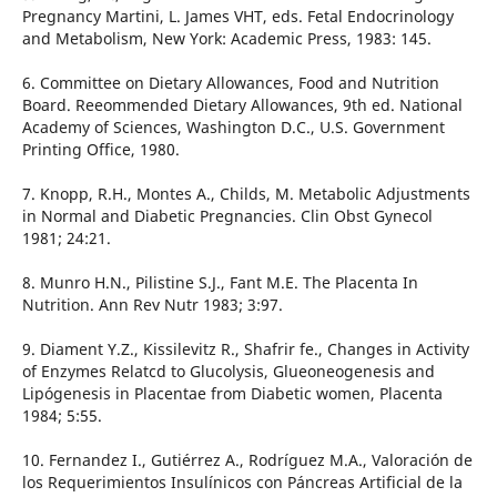
Pregnancy Martini, L. James VHT, eds. Fetal Endocrinology
and Metabolism, New York: Academic Press, 1983: 145.
6. Committee on Dietary Allowances, Food and Nutrition
Board. Reeommended Dietary Allowances, 9th ed. National
Academy of Sciences, Washington D.C., U.S. Government
Printing Office, 1980.
7. Knopp, R.H., Montes A., Childs, M. Metabolic Adjustments
in Normal and Diabetic Pregnancies. Clin Obst Gynecol
1981; 24:21.
8. Munro H.N., Pilistine S.J., Fant M.E. The Placenta In
Nutrition. Ann Rev Nutr 1983; 3:97.
9. Diament Y.Z., Kissilevitz R., Shafrir fe., Changes in Activity
of Enzymes Relatcd to Glucolysis, Glueoneogenesis and
Lipógenesis in Placentae from Diabetic women, Placenta
1984; 5:55.
10. Fernandez I., Gutiérrez A., Rodríguez M.A., Valoración de
los Requerimientos Insulínicos con Páncreas Artificial de la