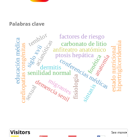
Palabras clave
temblor
factores de riesgo
educación médica
acianóticas
hipertrigliceridemia
carbonato de litio
cardiopatías congénitas
siglo xvii
estado nutricional
anfiteatro anatómico
ptosis hepática
anatomía
fonética
conferencias médicas
dermitis
senilidad normal
fisiología
migrantes
demencia senil
sintaxis
sexual