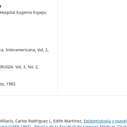
r
Hospital Eugenio Espejo.
a, Interamericana, Vol, 2,
GIA. Vol, 3, No. 2,
ep, 1983.
illacís, Carlos Rodríguez L, Edith Martínez,
Epidemiología y mane
pejo (1988-1993)
,
Revista de la Facultad de Ciencias Médicas (Quit