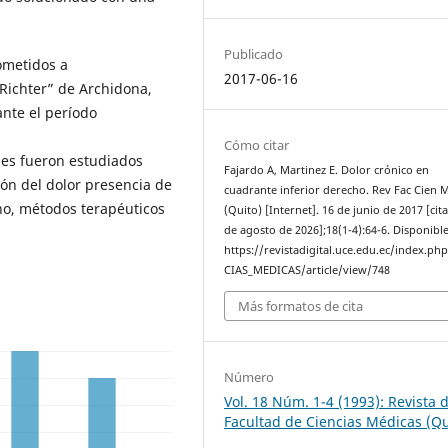
Publicado
sometidos a
2017-06-16
 Richter” de Archidona,
ante el período
Cómo citar
les fueron estudiados
Fajardo A, Martinez E. Dolor crónico en
ión del dolor presencia de
cuadrante inferior derecho. Rev Fac Cien 
cho, métodos terapéuticos
(Quito) [Internet]. 16 de junio de 2017 [cit
de agosto de 2026];18(1-4):64-6. Disponible
https://revistadigital.uce.edu.ec/index.ph
CIAS_MEDICAS/article/view/748
Más formatos de cita
Número
Vol. 18 Núm. 1-4 (1993): Revista d
Facultad de Ciencias Médicas (Qu