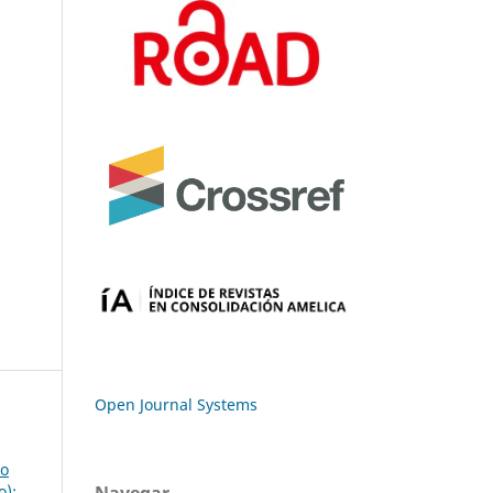
Open Journal Systems
jo
Navegar
o):