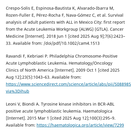
Crespo-Solis E, Espinosa-Bautista K, Alvarado-Ibarra M,
Rozen-Fuller E, Pérez-Rocha F, Nava-Gómez C, et al. Survival
analysis of adult patients with ALL in Mexico City: first report
from the Acute Leukemia Workgroup (ALWG) (GTLA). Cancer
Medicine [Internet]. 2018 Jun 1 [cited 2025 Aug 9];7(6):2423–
33. Available from: /doi/pdf/10.1002/cam4.1513
Ravandi F, Kebriaei P. Philadelphia Chromosome-Positive
Acute Lymphoblastic Leukemia. Hematology/Oncology
Clinics of North America [Internet]. 2009 Oct 1 [cited 2025
Aug 12];23(5):1043–63. Available from:
https://www.sciencedirect.com/science/article/abs/pii/S0889
via%3Dihub
Leoni V, Biondi A. Tyrosine kinase inhibitors in BCR-ABL
positive acute lymphoblastic leukemia. Haematologica
[Internet]. 2015 Mar 1 [cited 2025 Aug 12];100(3):295–9.
Available from:
https://haematologica.org/article/view/7299