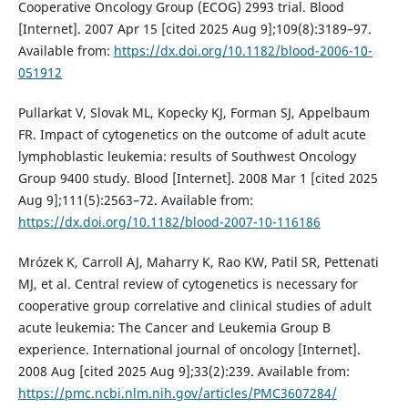
Cooperative Oncology Group (ECOG) 2993 trial. Blood
[Internet]. 2007 Apr 15 [cited 2025 Aug 9];109(8):3189–97.
Available from:
https://dx.doi.org/10.1182/blood-2006-10-
051912
Pullarkat V, Slovak ML, Kopecky KJ, Forman SJ, Appelbaum
FR. Impact of cytogenetics on the outcome of adult acute
lymphoblastic leukemia: results of Southwest Oncology
Group 9400 study. Blood [Internet]. 2008 Mar 1 [cited 2025
Aug 9];111(5):2563–72. Available from:
https://dx.doi.org/10.1182/blood-2007-10-116186
Mrózek K, Carroll AJ, Maharry K, Rao KW, Patil SR, Pettenati
MJ, et al. Central review of cytogenetics is necessary for
cooperative group correlative and clinical studies of adult
acute leukemia: The Cancer and Leukemia Group B
experience. International journal of oncology [Internet].
2008 Aug [cited 2025 Aug 9];33(2):239. Available from:
https://pmc.ncbi.nlm.nih.gov/articles/PMC3607284/