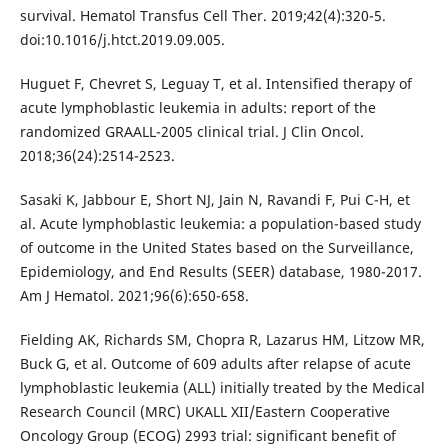
survival. Hematol Transfus Cell Ther. 2019;42(4):320-5.
doi:10.1016/j.htct.2019.09.005.
Huguet F, Chevret S, Leguay T, et al. Intensified therapy of
acute lymphoblastic leukemia in adults: report of the
randomized GRAALL-2005 clinical trial. J Clin Oncol.
2018;36(24):2514-2523.
Sasaki K, Jabbour E, Short NJ, Jain N, Ravandi F, Pui C-H, et
al. Acute lymphoblastic leukemia: a population-based study
of outcome in the United States based on the Surveillance,
Epidemiology, and End Results (SEER) database, 1980-2017.
Am J Hematol. 2021;96(6):650-658.
Fielding AK, Richards SM, Chopra R, Lazarus HM, Litzow MR,
Buck G, et al. Outcome of 609 adults after relapse of acute
lymphoblastic leukemia (ALL) initially treated by the Medical
Research Council (MRC) UKALL XII/Eastern Cooperative
Oncology Group (ECOG) 2993 trial: significant benefit of