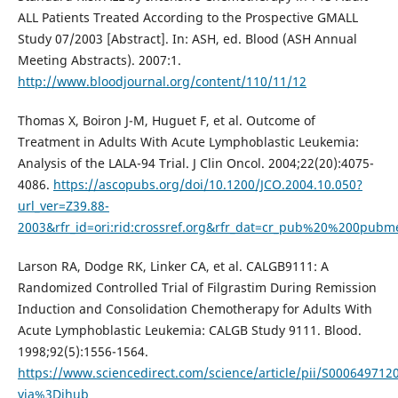
ALL Patients Treated According to the Prospective GMALL
Study 07/2003 [Abstract]. In: ASH, ed. Blood (ASH Annual
Meeting Abstracts). 2007:1.
http://www.bloodjournal.org/content/110/11/12
Thomas X, Boiron J-M, Huguet F, et al. Outcome of
Treatment in Adults With Acute Lymphoblastic Leukemia:
Analysis of the LALA-94 Trial. J Clin Oncol. 2004;22(20):4075-
4086.
https://ascopubs.org/doi/10.1200/JCO.2004.10.050?
url_ver=Z39.88-
2003&rfr_id=ori:rid:crossref.org&rfr_dat=cr_pub%20%200pubm
Larson RA, Dodge RK, Linker CA, et al. CALGB9111: A
Randomized Controlled Trial of Filgrastim During Remission
Induction and Consolidation Chemotherapy for Adults With
Acute Lymphoblastic Leukemia: CALGB Study 9111. Blood.
1998;92(5):1556-1564.
https://www.sciencedirect.com/science/article/pii/S000649712
via%3Dihub