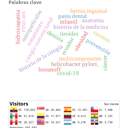
Palabras clave
hernia inguinal
nanoparticulas
hidroxiapatita
virus arn
pasta dental
cirugía convencional
anatomia
infantil
tratamiento
historia de la medicina
vacunas
dentina
obesidad
tiroides
ecuador
prevención
historia de la cirugía
cáncer
multicomponente
helicobacter pylori,
lossanoff
covid-19