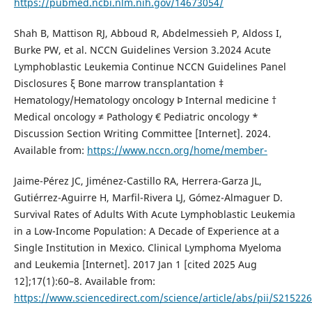
https://pubmed.ncbi.nlm.nih.gov/14673054/
Shah B, Mattison RJ, Abboud R, Abdelmessieh P, Aldoss I,
Burke PW, et al. NCCN Guidelines Version 3.2024 Acute
Lymphoblastic Leukemia Continue NCCN Guidelines Panel
Disclosures ξ Bone marrow transplantation ‡
Hematology/Hematology oncology Þ Internal medicine †
Medical oncology ≠ Pathology € Pediatric oncology *
Discussion Section Writing Committee [Internet]. 2024.
Available from:
https://www.nccn.org/home/member-
Jaime-Pérez JC, Jiménez-Castillo RA, Herrera-Garza JL,
Gutiérrez-Aguirre H, Marfil-Rivera LJ, Gómez-Almaguer D.
Survival Rates of Adults With Acute Lymphoblastic Leukemia
in a Low-Income Population: A Decade of Experience at a
Single Institution in Mexico. Clinical Lymphoma Myeloma
and Leukemia [Internet]. 2017 Jan 1 [cited 2025 Aug
12];17(1):60–8. Available from:
https://www.sciencedirect.com/science/article/abs/pii/S2152