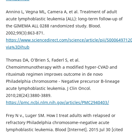
Annino L, Vegna ML, Camera A, et al. Treatment of adult
acute lymphoblastic leukemia (ALL): long-term follow-up of
the GIMEMA ALL 0288 randomized study. Blood.
2002;99(3):863-871.
https://www.sciencedirect.com/science/article/pii/S000649712
via%3Dihub
Thomas DA, O’Brien S, Faderl S, et al.
Chemoimmunotherapy with a modified hyper-CVAD and
rituximab regimen improves outcome in de novo
Philadelphia chromosome - Negative precursor B-lineage
acute lymphoblastic leukemia. J Clin Oncol.
2010;28(24):3880-3889.
https://pmc.ncbi.nlm.nih.gov/articles/PMC2940403/
Frey N v., Luger SM. How I treat adults with relapsed or
refractory Philadelphia chromosome–negative acute
lymphoblastic leukemia. Blood [Internet]. 2015 Jul 30 [cited