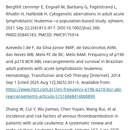
Bergfelt Lennmyr E, Engvall M, Barbany G, Fogelstrand L,
Rhodin H, Hallböök H. Cytogenetic aberrations in adult acute
lymphoblastic leukemia—a population‑based study. eJHaem.
2021 Sep 22;2(4):813–817. DOI:10.1002/jha2.300.
PMID:35845183; PMCID: PMC9175914
Azevedo I de F, da Silva Júnior RMP, de Vasconcelos AVM,
das Neves WB, Melo FC de BC, Melo RAM. Frequency of p190
and p210 BCR-ABL rearrangements and survival in Brazilian
adult patients with acute lymphoblastic leukemia.
Hematology, Transfusion and Cell Therapy [Internet]. 2014
Sep 1 [cited 2025 Aug 12];36(5):351–5. Available from:
https://www.htct.com.br//en-frequency-p190-p210-bcr-abl-
rearrangements-articulo-S1516848414000899
Zhang W, Cui Y, Wu Jiamao, Chen Yuyan, Wang Rui, et al.
Incidence and risk factors of venous thromboembolism in
patients with acute Leukemia: A systematic review and
meta-analysis. Leukemia Research. Volume 153, June 2025,