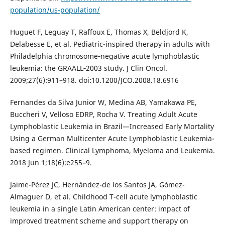
population/us-population/
Huguet F, Leguay T, Raffoux E, Thomas X, Beldjord K,
Delabesse E, et al. Pediatric-inspired therapy in adults with
Philadelphia chromosome‑negative acute lymphoblastic
leukemia: the GRAALL‑2003 study. J Clin Oncol.
2009;27(6):911–918. doi:10.1200/JCO.2008.18.6916
Fernandes da Silva Junior W, Medina AB, Yamakawa PE,
Buccheri V, Velloso EDRP, Rocha V. Treating Adult Acute
Lymphoblastic Leukemia in Brazil—Increased Early Mortality
Using a German Multicenter Acute Lymphoblastic Leukemia-
based regimen. Clinical Lymphoma, Myeloma and Leukemia.
2018 Jun 1;18(6):e255–9.
Jaime-Pérez JC, Hernández-de los Santos JA, Gómez-
Almaguer D, et al. Childhood T-cell acute lymphoblastic
leukemia in a single Latin American center: impact of
improved treatment scheme and support therapy on