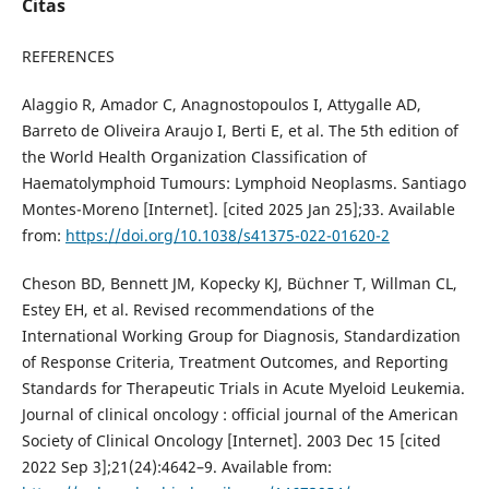
Citas
REFERENCES
Alaggio R, Amador C, Anagnostopoulos I, Attygalle AD,
Barreto de Oliveira Araujo I, Berti E, et al. The 5th edition of
the World Health Organization Classification of
Haematolymphoid Tumours: Lymphoid Neoplasms. Santiago
Montes-Moreno [Internet]. [cited 2025 Jan 25];33. Available
from:
https://doi.org/10.1038/s41375-022-01620-2
Cheson BD, Bennett JM, Kopecky KJ, Büchner T, Willman CL,
Estey EH, et al. Revised recommendations of the
International Working Group for Diagnosis, Standardization
of Response Criteria, Treatment Outcomes, and Reporting
Standards for Therapeutic Trials in Acute Myeloid Leukemia.
Journal of clinical oncology : official journal of the American
Society of Clinical Oncology [Internet]. 2003 Dec 15 [cited
2022 Sep 3];21(24):4642–9. Available from: