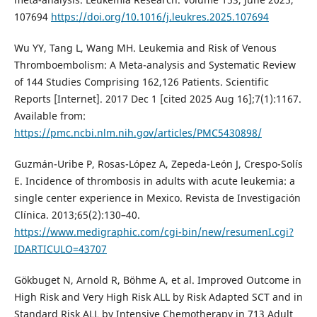
107694
https://doi.org/10.1016/j.leukres.2025.107694
Wu YY, Tang L, Wang MH. Leukemia and Risk of Venous
Thromboembolism: A Meta-analysis and Systematic Review
of 144 Studies Comprising 162,126 Patients. Scientific
Reports [Internet]. 2017 Dec 1 [cited 2025 Aug 16];7(1):1167.
Available from:
https://pmc.ncbi.nlm.nih.gov/articles/PMC5430898/
Guzmán-Uribe P, Rosas-López A, Zepeda-León J, Crespo-Solís
E. Incidence of thrombosis in adults with acute leukemia: a
single center experience in Mexico. Revista de Investigación
Clínica. 2013;65(2):130–40.
https://www.medigraphic.com/cgi-bin/new/resumenI.cgi?
IDARTICULO=43707
Gökbuget N, Arnold R, Böhme A, et al. Improved Outcome in
High Risk and Very High Risk ALL by Risk Adapted SCT and in
Standard Risk ALL by Intensive Chemotherapy in 713 Adult