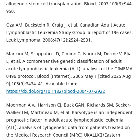
allogeneic stem cell transplantation. Blood. 2007;109(3):944–
950.
Oza AM, Buckstein R, Craig J, et al. Canadian Adult Acute
Lymphoblastic Leukemia Study Group: a report of 196 cases.
Leuk Lymphoma. 2006;47(12):2524–2531.
Mancini M, Scappaticci D, Cimino G, Nanni M, Derme V, Elia
L, et al. A comprehensive genetic classification of adult
acute lymphoblastic leukemia (ALL): analysis of the GIMEMA
0496 protocol. Blood [Internet]. 2005 May 1 [cited 2025 Aug
9];105(9):3434–41. Available from:
https://dx.doi.org/10.1182/blood-2004-07-2922
Moorman A v., Harrison CJ, Buck GAN, Richards SM, Secker-
Walker LM, Martineau M, et al. Karyotype is an independent
prognostic factor in adult acute lymphoblastic leukemia
(ALL): analysis of cytogenetic data from patients treated on
the Medical Research Council (MRC) UKALLXII/Eastern