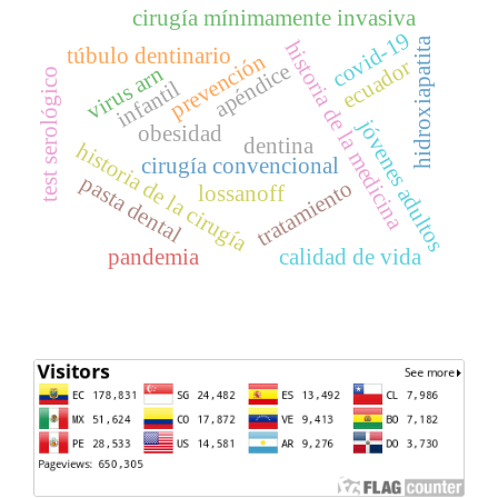
cirugía mínimamente invasiva
covid-19
hidroxiapatita
historia de la medicina
túbulo dentinario
prevención
ecuador
apéndice
virus arn
test serológico
infantil
jóvenes adultos
obesidad
dentina
historia de la cirugía
cirugía convencional
pasta dental
tratamiento
lossanoff
pandemia
calidad de vida