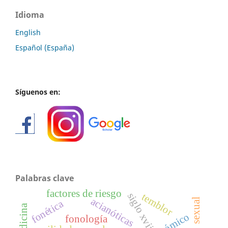
Idioma
English
Español (España)
Síguenos en:
Palabras clave
factores de riesgo
siglo xvii
temblor
acianóticas
sexual
fonética
fonología