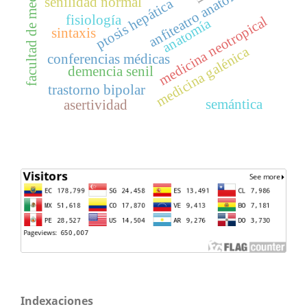
facultad de medicina
anfiteatro anatómico
senilidad normal
ptosis hepática
fisiología
medicina neotropical
anatomía
sintaxis
medicina galénica
conferencias médicas
demencia senil
trastorno bipolar
semántica
asertividad
Indexaciones