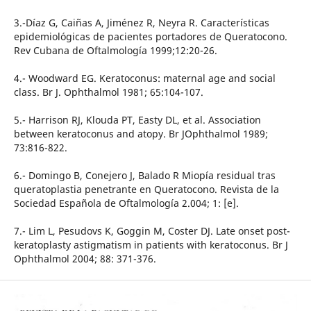
3.-Díaz G, Caiñas A, Jiménez R, Neyra R. Características
epidemiológicas de pacientes portadores de Queratocono.
Rev Cubana de Oftalmología 1999;12:20-26.
4.- Woodward EG. Keratoconus: maternal age and social
class. Br J. Ophthalmol 1981; 65:104-107.
5.- Harrison RJ, Klouda PT, Easty DL, et al. Association
between keratoconus and atopy. Br JOphthalmol 1989;
73:816-822.
6.- Domingo B, Conejero J, Balado R Miopía residual tras
queratoplastia penetrante en Queratocono. Revista de la
Sociedad Española de Oftalmología 2.004; 1: [e].
7.- Lim L, Pesudovs K, Goggin M, Coster DJ. Late onset post-
keratoplasty astigmatism in patients with keratoconus. Br J
Ophthalmol 2004; 88: 371-376.