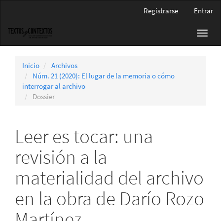
Navegación
Registrarse
Entrar
principal
Contenido
Toggl
principal
navig
Barra
lateral
Inicio
Archivos
Núm. 21 (2020): El lugar de la memoria o cómo
interrogar al archivo
Dossier
Leer es tocar: una
revisión a la
materialidad del archivo
en la obra de Darío Rozo
Martínez