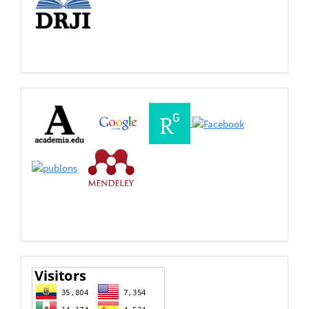
Buscadores
Bases
de
Datos
estadisticas