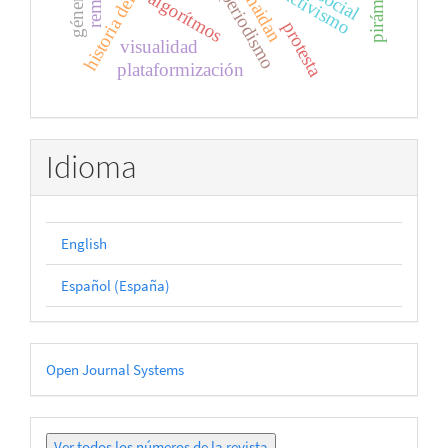
euromaidan
extractivismo
periodismo
algorítmos
protesta
visualidad
plataformización
Idioma
English
Español (España)
Desarrollado
Open Journal Systems
por
Ver