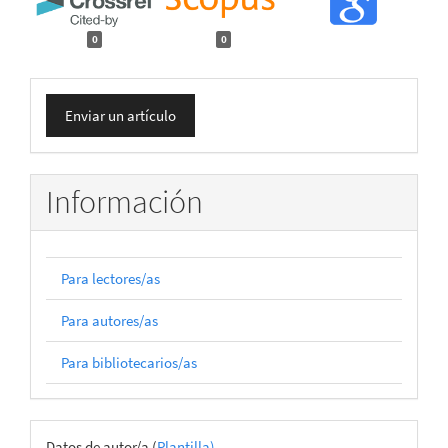
0
0
Enviar
Enviar un artículo
un
artículo
Información
Para lectores/as
Para autores/as
Para bibliotecarios/as
Archivos
Datos de autor/a (
Plantilla)