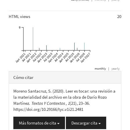
HTML views
20
9
Jan 2021
Jul 2021
Jan 2022
Jul 2022
Jan 2023
Jul 2023
Jan 2024
Jul 2024
Jan 2025
Jul 2025
Jan 2026
Jul 2026
Jan 2027
monthly
|
yearly
Detalles
Cómo citar
del
Moreno Santacruz, S. (2020). Leer es tocar: una revisión a
artículo
la materialidad del archivo en la obra de Darío Rozo
Martínez.
Textos Y Contextos
,
1
(21), 23–36.
https://doi.org/10.29166/tyc.v1i21.2481
Más formatos de cita
Descargar cita