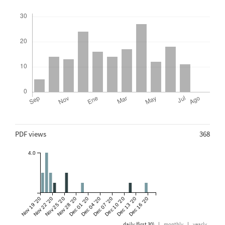
Descargas
Métricas
PDF views
368
4.0
Nov 19 '20
Nov 22 '20
Nov 25 '20
Nov 28 '20
Dec 01 '20
Dec 04 '20
Dec 07 '20
Dec 10 '20
Dec 13 '20
Dec 16 '20
daily (first 30)
|
monthly
|
yearly