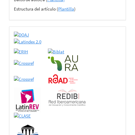
del
Estructura del artículo (
Plantilla
)
envío
certificado
de
adhesión