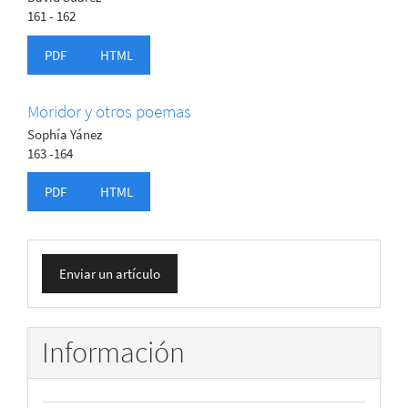
161 - 162
PDF
HTML
Moridor y otros poemas
Sophía Yánez
163 -164
PDF
HTML
Enviar
Enviar un artículo
un
artículo
Información