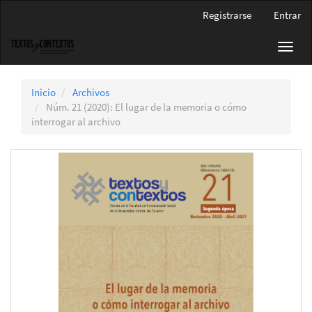
Navegación
Registrarse
Entrar
principal
Contenido
Toggl
principal
navig
Barra
lateral
Inicio
Archivos
Núm. 21 (2020): El lugar de la memoria o cómo
interrogar al archivo