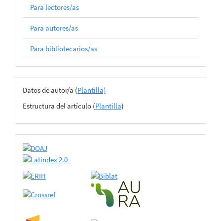
Para lectores/as
Para autores/as
Para bibliotecarios/as
Archivos
Datos de autor/a (
Plantilla)
del
Estructura del artículo (
Plantilla
)
envío
certificado
de
adhesión