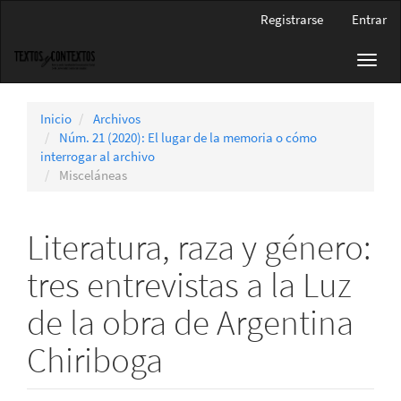
Navegación
Registrarse
Entrar
principal
Contenido
Toggl
principal
navig
Barra
lateral
Inicio
Archivos
Núm. 21 (2020): El lugar de la memoria o cómo
interrogar al archivo
Misceláneas
Literatura, raza y género:
tres entrevistas a la Luz
de la obra de Argentina
Chiriboga