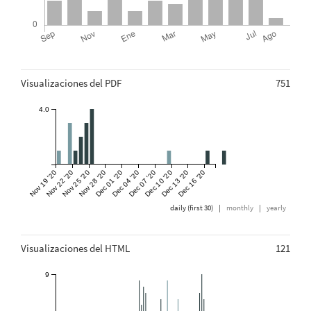
Métricas
Visualizaciones del PDF
751
4.0
Nov 19 '20
Nov 22 '20
Nov 25 '20
Nov 28 '20
Dec 01 '20
Dec 04 '20
Dec 07 '20
Dec 10 '20
Dec 13 '20
Dec 16 '20
daily (first 30)
|
monthly
|
yearly
Visualizaciones del HTML
121
9