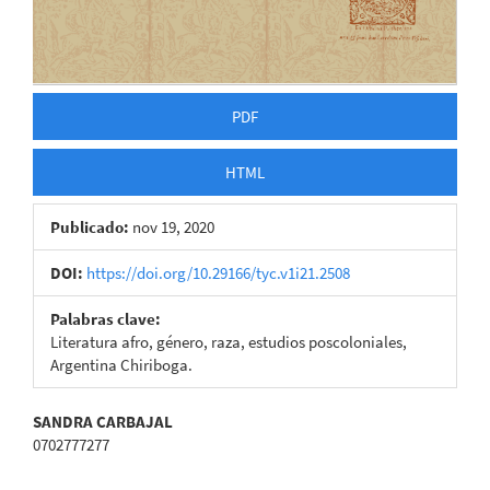
PDF
HTML
Publicado:
nov 19, 2020
DOI:
https://doi.org/10.29166/tyc.v1i21.2508
Palabras clave:
Literatura afro, género, raza, estudios poscoloniales,
Argentina Chiriboga.
Contenido
SANDRA CARBAJAL
0702777277
principal