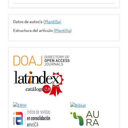
Archivos
Datos de autor/a (
Plantilla)
del
Estructura del artículo (
Plantilla
)
envío
certificado
de
adhesión