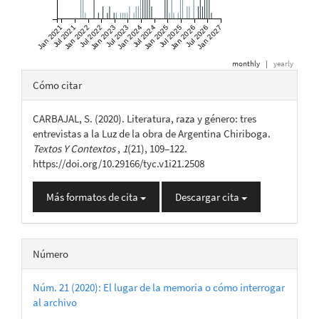
Jan 2021
Jul 2021
Jan 2022
Jul 2022
Jan 2023
Jul 2023
Jan 2024
Jul 2024
Jan 2025
Jul 2025
Jan 2026
Jul 2026
Jan 2027
monthly
|
yearly
Detalles
Cómo citar
del
CARBAJAL, S. (2020). Literatura, raza y género: tres
artículo
entrevistas a la Luz de la obra de Argentina Chiriboga.
Textos Y Contextos
,
1
(21), 109–122.
https://doi.org/10.29166/tyc.v1i21.2508
Más formatos de cita
Descargar cita
Número
Núm. 21 (2020): El lugar de la memoria o cómo interrogar
al archivo