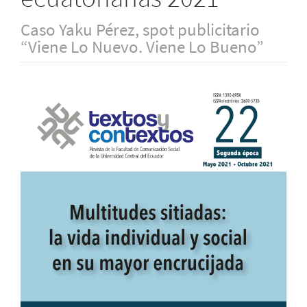
Caso Yaku Pérez, spot publicitario
“Viene Lo Nuevo. Viene Lo Bueno”
Barra
lateral
del
artículo