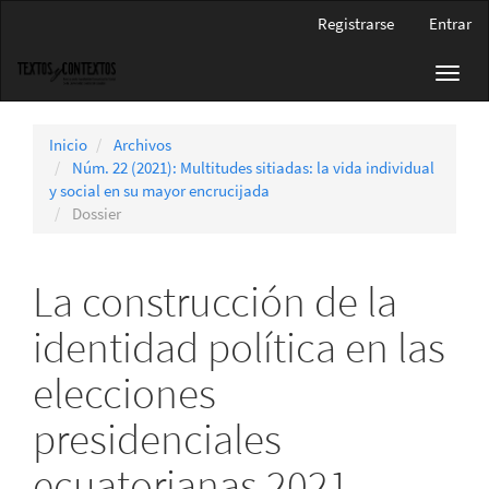
Navegación
Registrarse
Entrar
principal
Contenido
Toggl
principal
navig
Barra
lateral
Inicio
Archivos
Núm. 22 (2021): Multitudes sitiadas: la vida individual
y social en su mayor encrucijada
Dossier
La construcción de la
identidad política en las
elecciones
presidenciales
ecuatorianas 2021