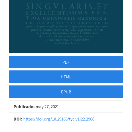
PDF
HTML
EPUB
Publicado:
may 27, 2021
DOI:
https://doi.org/10.29166/tyc.v1i22.2968