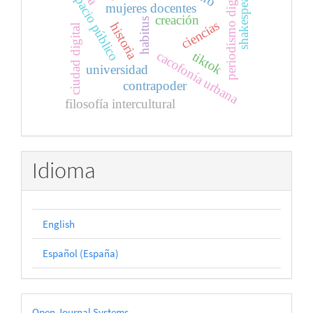
periodismo digital
espacio público
shakespeare
mujeres docentes
creación
habitus
ciencias
historia
ciudad digital
cacofonía urbana
tiktok
universidad
contrapoder
filosofía intercultural
Idioma
English
Español (España)
Desarrollado
Open Journal Systems