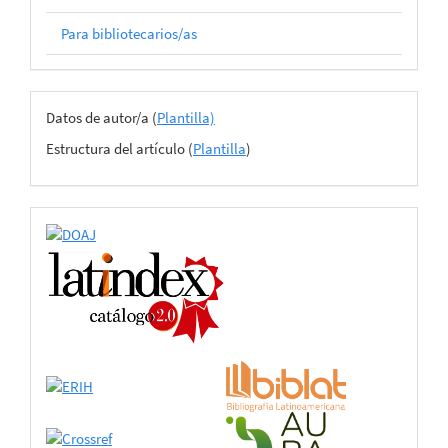
Para bibliotecarios/as
Archivos
Datos de autor/a (
Plantilla)
del
Estructura del artículo (
Plantilla
)
envío
certificado
de
adhesión