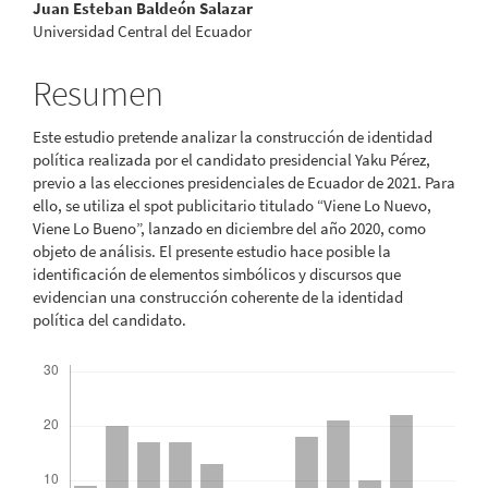
Contenido
Juan Esteban Baldeón Salazar
Universidad Central del Ecuador
principal
del
Resumen
artículo
Este estudio pretende analizar la construcción de identidad
política realizada por el candidato presidencial Yaku Pérez,
previo a las elecciones presidenciales de Ecuador de 2021. Para
ello, se utiliza el spot publicitario titulado “Viene Lo Nuevo,
Viene Lo Bueno”, lanzado en diciembre del año 2020, como
objeto de análisis. El presente estudio hace posible la
identificación de elementos simbólicos y discursos que
evidencian una construcción coherente de la identidad
política del candidato.
Descargas