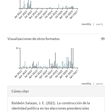
Jul 2021
Jan 2022
Jul 2022
Jan 2023
Jul 2023
Jan 2024
Jul 2024
Jan 2025
Jul 2025
Jan 2026
Jul 2026
Jan 2027
monthly
|
yearly
Visualizaciones de otros formatos
99
9
Jul 2021
Jan 2022
Jul 2022
Jan 2023
Jul 2023
Jan 2024
Jul 2024
Jan 2025
Jul 2025
Jan 2026
Jul 2026
Jan 2027
monthly
|
yearly
Detalles
Cómo citar
del
Baldeón Salazar, J. E. (2021). La construcción de la
artículo
identidad política en las elecciones presidenciales