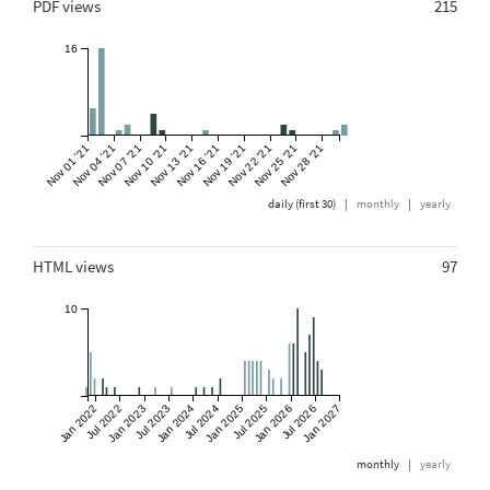
PDF views
215
16
Nov 01 '21
Nov 04 '21
Nov 07 '21
Nov 10 '21
Nov 13 '21
Nov 16 '21
Nov 19 '21
Nov 22 '21
Nov 25 '21
Nov 28 '21
daily (first 30)
|
monthly
|
yearly
HTML views
97
10
Jan 2022
Jul 2022
Jan 2023
Jul 2023
Jan 2024
Jul 2024
Jan 2025
Jul 2025
Jan 2026
Jul 2026
Jan 2027
monthly
|
yearly