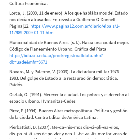
Cultura Económica.
Lorca, J. (2009, 11 de enero). A los que hablábamos del Estado
nos decían atrasados. Entrevista a Guillermo O’Donnell.
Página|12.
https://www.pagina12.com.ar/diario/elpais/1-
117989-2009-01-11.html
Municipalidad de Buenos Aires. (s. f.). Hacia una ciudad mejor.
Código de Planeamiento Urbano. Gráfica del Plata.
https://bdu.siu.edu.ar/prod/registroalldata.php?
db=uade&mfn=3671
Novaro, M. y Palermo, V. (2003). La dictadura militar 1976-
1983. Del golpe de Estado a la restauración democrática.
Paidós.
Oszlak, O. (1991). Merecer la ciudad. Los pobres y el derecho al
espacio urbano. Hvmanitas-Cedes.
Pirez, P. (1994). Buenos Aires metropolitana. Política y gestión
de la ciudad. Centro Editor de América Latina.
Pierbattisti, D. (2007). Me¬ca¬nis¬mos dis¬ci¬pli¬na¬rios,
dis¬po¬si¬ti¬vos de po¬der y neo¬li¬be¬ra¬lis-mo: for¬mas de