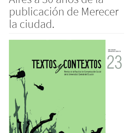
publicación de Merecer
la ciudad.
Barra
lateral
del
artículo