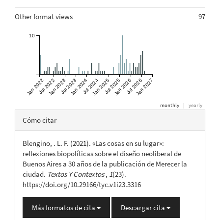
Other format views
97
10
Jan 2022
Jul 2022
Jan 2023
Jul 2023
Jan 2024
Jul 2024
Jan 2025
Jul 2025
Jan 2026
Jul 2026
Jan 2027
monthly
|
yearly
Detalles
Cómo citar
del
Blengino, . L. F. (2021). «Las cosas en su lugar»:
artículo
reflexiones biopolíticas sobre el diseño neoliberal de
Buenos Aires a 30 años de la publicación de Merecer la
ciudad.
Textos Y Contextos
,
1
(23).
https://doi.org/10.29166/tyc.v1i23.3316
Más formatos de cita
Descargar cita