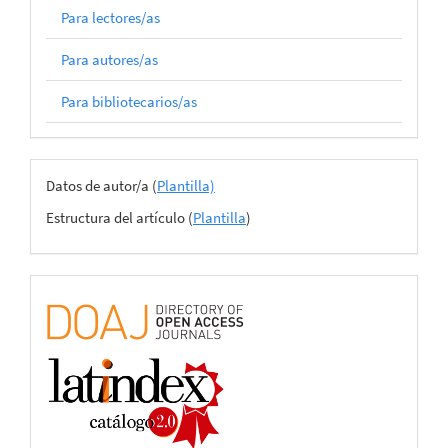
Para lectores/as
Para autores/as
Para bibliotecarios/as
Archivos
Datos de autor/a (
Plantilla)
del
Estructura del artículo (
Plantilla
)
envío
certificado
de
adhesión