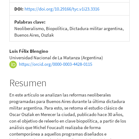
DOI:
https://doi.org/10.29166/tyc.v1i23.3316
Palabras clave:
Neoliberalismo, Biopolítica, Dictadura militar argentina,
Buenos Aires, Oszlak
Contenido
Luis Félix Blengino
Universidad Nacional de La Matanza (Argentina)
principal
https://orcid.org/0000-0003-4428-0115
del
Resumen
artículo
En este artículo se analizan las reformas neoliberales
programadas para Buenos Aires durante la última dictadura
militar argentina. Para esto, se retoma el estudio clásico de
Oscar Oszlak en Merecer la ciudad, publicado hace 30 años,
con el objetivo de releerlo en clave biopolítica, a partir de los
análisis que Michel Foucault realizaba de forma
contemporánea a aquellos programas diseñados e