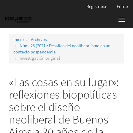
Navegación
Registrarse
Entrar
principal
Contenido
Toggl
principal
navig
Barra
lateral
Inicio
Archivos
Núm. 23 (2021): Desafíos del neoliberalismo en un
contexto pospandemia
Investigación original
«Las cosas en su lugar»:
reflexiones biopolíticas
sobre el diseño
neoliberal de Buenos
Aires a 30 años de la