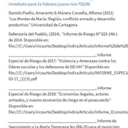
inmediata-para-la-lideresa-juana-ruiz-732146
Daniels Puello, Amaranto & Múnera Cavadía, Alfonso (2011)
“Los Montes de María: Región, conflicto armado y desarrollo
productivo.” Universidad de Cartagena
Defensoría del Pueblo, (2014). “Informe de Riesgo Nº 023-14A.I.
de 2014. Disponible en:
file:///C:/Users/iricaurte/Desktop/Indira/Articulo/Informe%20de%
______________________________________, Informe
Especial de Riesgo de 2017: “Violencia y Amenazas contra los
líderes sociales y los defensores de DD.HH” Disponible en:
file:///C:/Users/iricaurte/Desktop/Indira/Articulo/INFORME_ESPE
03-17_(1)(3).pdf
______________________________________, Informe
Especial de Riesgo de 2018: “Economías Ilegales, actores
armados, y nuevos escenarios de riesgo en el posacuerdo”
Disponible en:
file:///C:/Users/iricaurte/Desktop/Indira/Articulo/Informe_Economi
______________________________________, Informe de
Seguimiento a la Alerta Temprana No.006-20 para el municipio