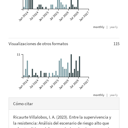
Jan 2024
Jul 2024
Jan 2025
Jul 2025
Jan 2026
Jul 2026
Jan 2027
monthly
|
yearly
Visualizaciones de otros formatos
115
11
Jan 2024
Jul 2024
Jan 2025
Jul 2025
Jan 2026
Jul 2026
Jan 2027
monthly
|
yearly
Detalles
Cómo citar
del
Ricaurte Villalobos, I. A. (2023). Entre la supervivencia y
artículo
la resistencia: Análisis del escenario de riesgo alto que