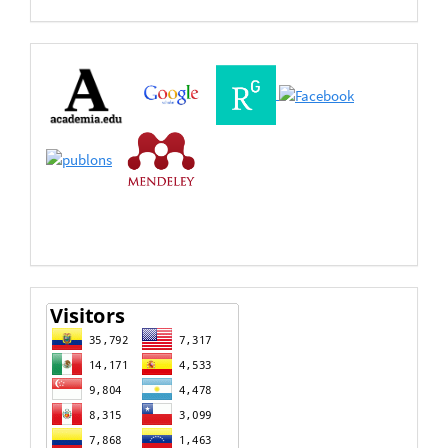
Buscadores
Bases
de
Datos
estadisticas