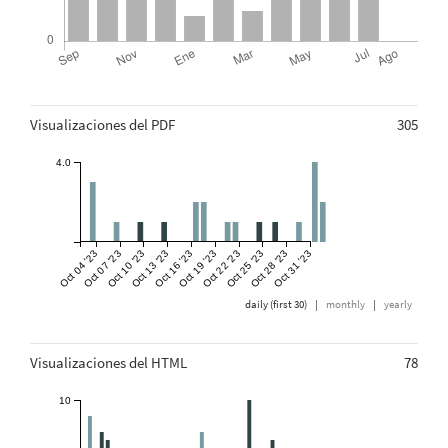
Métricas
Visualizaciones del PDF
305
4.0
Oct 04 '23
Oct 07 '23
Oct 10 '23
Oct 13 '23
Oct 16 '23
Oct 19 '23
Oct 22 '23
Oct 25 '23
Oct 28 '23
Oct 31 '23
daily (first 30)
|
monthly
|
yearly
Visualizaciones del HTML
78
10