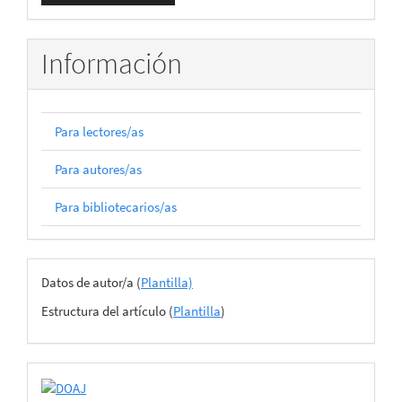
artículo
Información
Para lectores/as
Para autores/as
Para bibliotecarios/as
Archivos
Datos de autor/a (
Plantilla)
del
Estructura del artículo (
Plantilla
)
envío
certificado