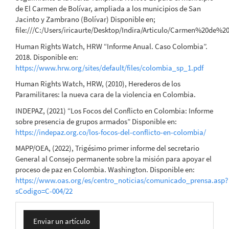
de El Carmen de Bolívar, ampliada a los municipios de San
Jacinto y Zambrano (Bolívar) Disponible en;
file:///C:/Users/iricaurte/Desktop/Indira/Articulo/Carmen%20de
Human Rights Watch, HRW “Informe Anual. Caso Colombia”.
2018. Disponible en:
https://www.hrw.org/sites/default/files/colombia_sp_1.pdf
Human Rights Watch, HRW, (2010), Herederos de los
Paramilitares: la nueva cara de la violencia en Colombia.
INDEPAZ, (2021) “Los Focos del Conflicto en Colombia: Informe
sobre presencia de grupos armados” Disponible en:
https://indepaz.org.co/los-focos-del-conflicto-en-colombia/
MAPP/OEA, (2022), Trigésimo primer informe del secretario
General al Consejo permanente sobre la misión para apoyar el
proceso de paz en Colombia. Washington. Disponible en:
https://www.oas.org/es/centro_noticias/comunicado_prensa.asp?
sCodigo=C-004/22
Enviar
Enviar un artículo
un