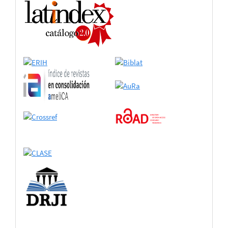
de
adhesión