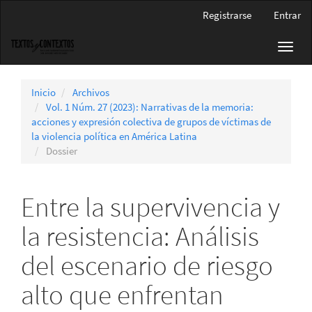
Navegación
Registrarse
Entrar
principal
Contenido
Toggl
principal
navig
Barra
lateral
Inicio
Archivos
Vol. 1 Núm. 27 (2023): Narrativas de la memoria:
acciones y expresión colectiva de grupos de víctimas de
la violencia política en América Latina
Dossier
Entre la supervivencia y
la resistencia: Análisis
del escenario de riesgo
alto que enfrentan