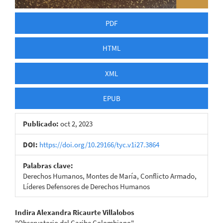
PDF
HTML
XML
EPUB
Publicado:
oct 2, 2023
DOI:
https://doi.org/10.29166/tyc.v1i27.3864
Palabras clave:
Derechos Humanos, Montes de María, Conflicto Armado,
Líderes Defensores de Derechos Humanos
Contenido
Indira Alexandra Ricaurte Villalobos
"Observatorio del Caribe Colombiano"