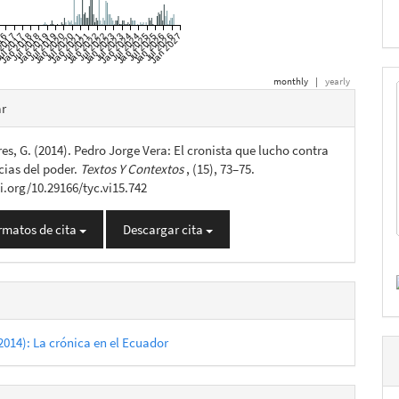
6
016
 2017
ul 2017
Jan 2018
Jul 2018
Jan 2019
Jul 2019
Jan 2020
Jul 2020
Jan 2021
Jul 2021
Jan 2022
Jul 2022
Jan 2023
Jul 2023
Jan 2024
Jul 2024
Jan 2025
Jul 2025
Jan 2026
Jul 2026
Jan 2027
monthly
|
yearly
es
ar
res, G. (2014). Pedro Jorge Vera: El cronista que lucho contra
lo
icias del poder.
Textos Y Contextos
, (15), 73–75.
i.org/10.29166/tyc.vi15.742
rmatos de cita
Descargar cita
2014): La crónica en el Ecuador