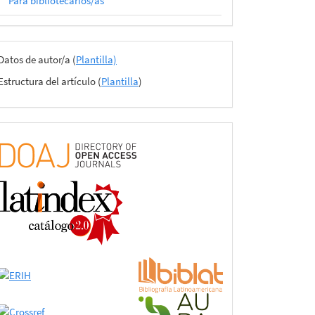
Para bibliotecarios/as
Archivos
Datos de autor/a (
Plantilla)
del
Estructura del artículo (
Plantilla
)
envío
certificado
de
adhesión