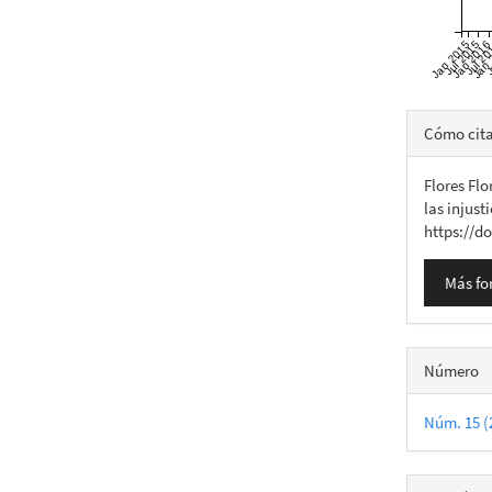
Jan 2015
Jul 2015
Jan 201
Jul 2
Jan
J
Detall
Cómo cit
del
Flores Flo
artícu
las injust
https://do
Más fo
Número
Núm. 15 (