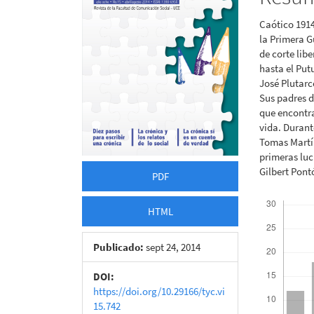
artículo
artícu
Caótico 1914
la Primera G
de corte lib
hasta el Put
José Plutarc
Sus padres d
que encontra
vida. Durant
Tomas Martín
primeras luc
Gilbert Pont
PDF
Descargas
HTML
Publicado:
sept 24, 2014
DOI:
https://doi.org/10.29166/tyc.vi
15.742