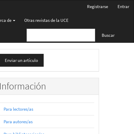
Registrarse
Entrar
rca de
Otras revistas de la UCE
Buscar
nviar
Enviar un artículo
n
rtículo
Información
Para lectores/as
Para autores/as