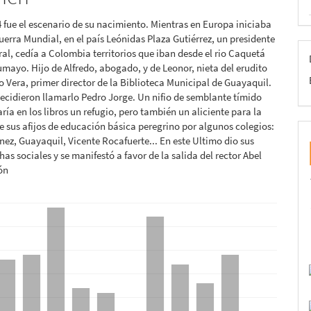
lo
 fue el escenario de su nacimiento. Mientras en Europa iniciaba
uerra Mundial, en el país Leónidas Plaza Gutiérrez, un presidente
eral, cedía a Colombia territorios que iban desde el rio Caquetá
umayo. Hijo de Alfredo, abogado, y de Leonor, nieta del erudito
o Vera, primer director de la Biblioteca Municipal de Guayaquil.
ecidieron llamarlo Pedro Jorge. Un nifio de semblante tímido
ría en los libros un refugio, pero también un aliciente para la
e sus afijos de educación básica peregrino por algunos colegios:
ez, Guayaquil, Vicente Rocafuerte... En este Ultimo dio sus
has sociales y se manifestó a favor de la salida del rector Abel
ón