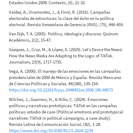
Estados Unidos 2008. Contexto, (6), 21-32.
Valdez, A., Viramontes, J., & Finol, R. (2016). Campañas
electorales de estructuras: la clave del éxito en la política
electoral. Revista Venezolana de Gerencia (RVG), (75), 446-459.
Van Dijk, T. A. (2005). Política, ideología y discurso. Quórum
Académico, 2(2), 15-47.
Vázquez, J., Cruz, M., & López, X. (2020). Let’s Dance the News!
How the News Media Are Adapting to the Logic of TikTok.
Journalism, 23(9), 1717-1735.
Vega, A. (2000). El manejo de las emociones en las campañas
presidenciales de 2000 de México y España. Revista Mexicana
de Ciencias Políticas y Sociales, 44(180), 139-154.
https://doi.org/10.22201/fcpys.2448492xe.2000.180.48573
Wilches, J., Guerrero, H., & Niño, C. (2024). Emociones
políticas y narrativas prototípicas: TikTok en las campañas
políticas: estudio de caso [Political emotions and prototypical
narratives: TikTok in political campaigns, a case study].
Revista Latina de Comunicación Social, (82), 1-28.
https://www.doi.org/10.4185/RLCS-2024-2234