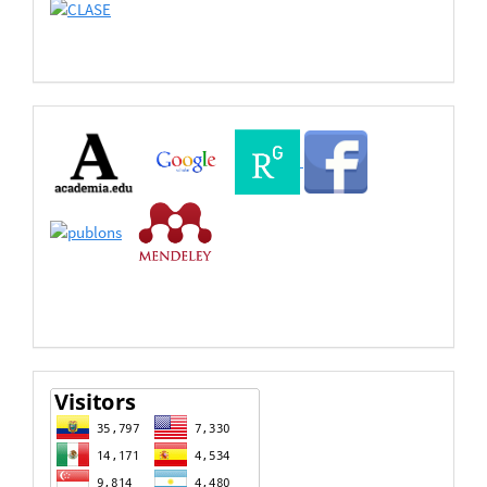
Buscadores
Bases
de
Datos
estadisticas