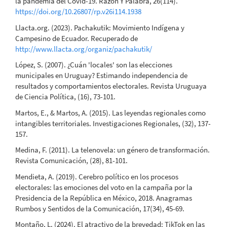
la pandemia del Covid-19. Razón Y Palabra, 26(114).
https://doi.org/10.26807/rp.v26i114.1938
Llacta.org. (2023). Pachakutik: Movimiento Indígena y
Campesino de Ecuador. Recuperado de
http://www.llacta.org/organiz/pachakutik/
López, S. (2007). ¿Cuán 'locales' son las elecciones
municipales en Uruguay? Estimando independencia de
resultados y comportamientos electorales. Revista Uruguaya
de Ciencia Política, (16), 73-101.
Martos, E., & Martos, A. (2015). Las leyendas regionales como
intangibles territoriales. Investigaciones Regionales, (32), 137-
157.
Medina, F. (2011). La telenovela: un género de transformación.
Revista Comunicación, (28), 81-101.
Mendieta, A. (2019). Cerebro político en los procesos
electorales: las emociones del voto en la campaña por la
Presidencia de la República en México, 2018. Anagramas
Rumbos y Sentidos de la Comunicación, 17(34), 45-69.
Montaño, L. (2024). El atractivo de la brevedad: TikTok en las