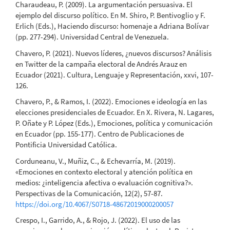
Charaudeau, P. (2009). La argumentación persuasiva. El
ejemplo del discurso político. En M. Shiro, P. Bentivoglio y F.
Erlich (Eds.), Haciendo discurso: homenaje a Adriana Bolívar
(pp. 277-294). Universidad Central de Venezuela.
Chavero, P. (2021). Nuevos líderes, ¿nuevos discursos? Análisis
en Twitter de la campaña electoral de Andrés Arauz en
Ecuador (2021). Cultura, Lenguaje y Representación, xxvi, 107-
126.
Chavero, P., & Ramos, I. (2022). Emociones e ideología en las
elecciones presidenciales de Ecuador. En X. Rivera, N. Lagares,
P. Oñate y P. López (Eds.), Emociones, política y comunicación
en Ecuador (pp. 155-177). Centro de Publicaciones de
Pontificia Universidad Católica.
Corduneanu, V., Muñiz, C., & Echevarría, M. (2019).
«Emociones en contexto electoral y atención política en
medios: ¿inteligencia afectiva o evaluación cognitiva?».
Perspectivas de la Comunicación, 12(2), 57-87.
https://doi.org/10.4067/S0718-48672019000200057
Crespo, I., Garrido, A., & Rojo, J. (2022). El uso de las