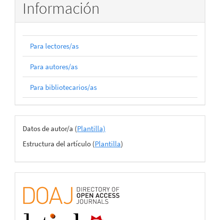
Información
Para lectores/as
Para autores/as
Para bibliotecarios/as
Archivos
Datos de autor/a (
Plantilla)
del
Estructura del artículo (
Plantilla
)
envío
certificado
de