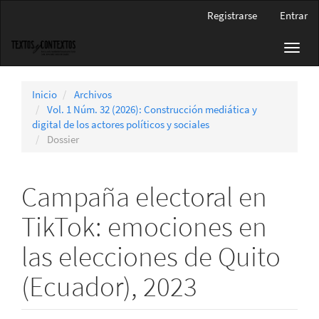
Navegación
Registrarse
Entrar
principal
Contenido
Toggl
principal
navig
Barra
lateral
Inicio
Archivos
Vol. 1 Núm. 32 (2026): Construcción mediática y
digital de los actores políticos y sociales
Dossier
Campaña electoral en
TikTok: emociones en
las elecciones de Quito
(Ecuador), 2023