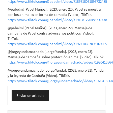
https://www.tiktok.com/@pabelml/video/7189718061895732485
@pabelml [Pabel Muñoz]. (2023, enero 22). Pabel se muestra
con los animales en forma de comedia [Video]. TikTok.
https://www.tiktok.com/@pabelml/video/7191681220483337478
@pabelml [Pabel Muñoz]. (2023, enero 22). Mensaje de
campaña de Pabel contra adversarios políticos [Video].
TikTok.
https://www.tiktok.com/@pabelml/video/7192410697098169605
@jorgeyundamachado [Jorge Yunda]. (2023, enero 23).
Mensaje de campaña sobre protección animal [Video]. TikTok.
https://www.tiktok.com/@jorgeyundamachado/video/71920413564
@jorgeyundamachado [Jorge Yunda]. (2023, enero 31). Yunda
y la leyenda de Cantuña [Video]. TikTok.
https://www.tiktok.com/@jorgeyundamachado/video/71920413564
Enviar
Enviar un artículo
un
artículo