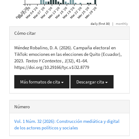
Feb 28 '26
Mar 01 '26
Mar 04 '26
Mar 07 '26
Mar 10 '26
Mar 13 '26
Mar 16 '26
Mar 19 '26
Mar 22 '26
Mar 25 '26
Mar 28 '26
daily (first 30)
|
monthly
Detalles
Cómo citar
del
Méndez Robalino, D. A. (2026). Campaña electoral en
artículo
TikTok: emociones en las elecciones de Quito (Ecuador),
2023.
Textos Y Contextos
,
1
(32), 41–64.
https://doi.org/10.29166/tyc.v1i32.8779
Más formatos de cita
Descargar cita
Número
Vol. 1 Núm. 32 (2026): Construcción mediática y digital
de los actores políticos y sociales