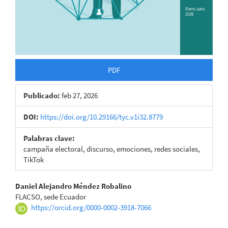
PDF
Publicado:
feb 27, 2026
DOI:
https://doi.org/10.29166/tyc.v1i32.8779
Palabras clave:
campaña electoral, discurso, emociones, redes sociales,
TikTok
Contenido
Daniel Alejandro Méndez Robalino
FLACSO, sede Ecuador
principal
https://orcid.org/0000-0002-3918-7066
del