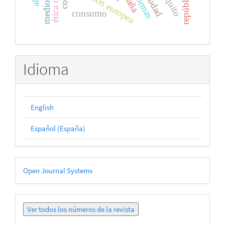
españa
unión europea
ciudad
quito
consumo
Idioma
English
Español (España)
Desarrollado
Open Journal Systems
por
Ver