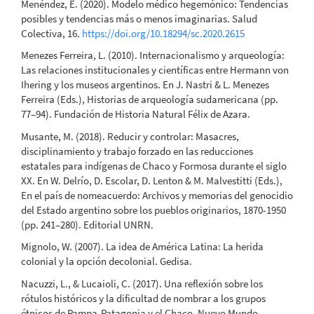
Menéndez, E. (2020). Modelo médico hegemónico: Tendencias
posibles y tendencias más o menos imaginarias. Salud
Colectiva, 16.
https://doi.org/10.18294/sc.2020.2615
Menezes Ferreira, L. (2010). Internacionalismo y arqueología:
Las relaciones institucionales y científicas entre Hermann von
Ihering y los museos argentinos. En J. Nastri & L. Menezes
Ferreira (Eds.), Historias de arqueología sudamericana (pp.
77–94). Fundación de Historia Natural Félix de Azara.
Musante, M. (2018). Reducir y controlar: Masacres,
disciplinamiento y trabajo forzado en las reducciones
estatales para indígenas de Chaco y Formosa durante el siglo
XX. En W. Delrío, D. Escolar, D. Lenton & M. Malvestitti (Eds.),
En el país de nomeacuerdo: Archivos y memorias del genocidio
del Estado argentino sobre los pueblos originarios, 1870-1950
(pp. 241–280). Editorial UNRN.
Mignolo, W. (2007). La idea de América Latina: La herida
colonial y la opción decolonial. Gedisa.
Nacuzzi, L., & Lucaioli, C. (2017). Una reflexión sobre los
rótulos históricos y la dificultad de nombrar a los grupos
étnicos de Pampa-Patagonia y el Chaco. Nuevo Mundo