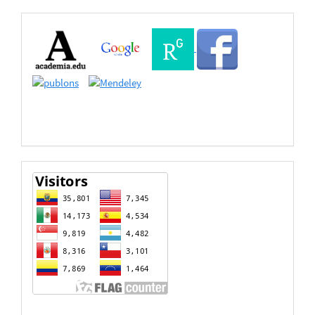
Buscadores
Bases
de
Datos
estadisticas