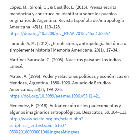
López, M., Sironi, O., & Castillo, L. (2015). Prensa escrita
mendocina y construcción identitaria sobre los pueblos
originarios de Argentina. Revista Española de Antropología
Americana, 45(1), 113–128.
https://doi.org/10.5209/rev_REAA.2015.v45.n1.52357
Lorandi, A. M. (2012). ¿Etnohistoria, antropología histórica o
simplemente historia? Memoria Americana, 20(1), 17–34.
Martínez Sarasola, C. (2005). Nuestros paisanos los indios.
Emecé.
Mateu, A. (1996). Poder y relaciones políticas y económicas en
Mendoza, Argentina, 1880–1920. Anuario de Estudios
Americanos, 53(2), 199–226.
https://doi.org/10.3989/aeamer.1996.v53.i2.421
Menéndez, E. (2018). Autoatención de los padecimientos y
algunos imaginarios antropológicos. Desacatos, 58, 104–113.
http://www.scielo.org.mx/scielo.php?
script=sci_arttext&pid=S1607-
050X2018000300104&lng=es&tlng=es