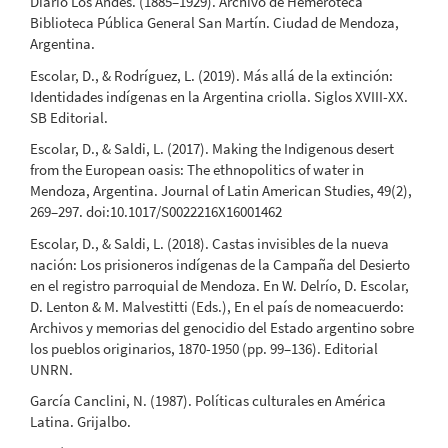
Diario Los Andes. (1885–1929). Archivo de Hemeroteca
Biblioteca Pública General San Martín. Ciudad de Mendoza,
Argentina.
Escolar, D., & Rodríguez, L. (2019). Más allá de la extinción:
Identidades indígenas en la Argentina criolla. Siglos XVIII-XX.
SB Editorial.
Escolar, D., & Saldi, L. (2017). Making the Indigenous desert
from the European oasis: The ethnopolitics of water in
Mendoza, Argentina. Journal of Latin American Studies, 49(2),
269–297. doi:10.1017/S0022216X16001462
Escolar, D., & Saldi, L. (2018). Castas invisibles de la nueva
nación: Los prisioneros indígenas de la Campaña del Desierto
en el registro parroquial de Mendoza. En W. Delrío, D. Escolar,
D. Lenton & M. Malvestitti (Eds.), En el país de nomeacuerdo:
Archivos y memorias del genocidio del Estado argentino sobre
los pueblos originarios, 1870-1950 (pp. 99–136). Editorial
UNRN.
García Canclini, N. (1987). Políticas culturales en América
Latina. Grijalbo.