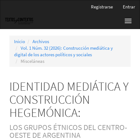
Navegación
Registrarse
Entrar
principal
Contenido
Toggl
principal
navig
Barra
lateral
Inicio
Archivos
Vol. 1 Núm. 32 (2026): Construcción mediática y
digital de los actores políticos y sociales
Misceláneas
IDENTIDAD MEDIÁTICA Y
CONSTRUCCIÓN
HEGEMÓNICA:
LOS GRUPOS ÉTNICOS DEL CENTRO-
OESTE DE ARGENTINA