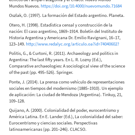
Mundos Nuevos.
https://doi.org/10.4000/nuevomundo.71684
Oszlak, O. (1997). La formación del Estado argentino. Planeta.
Otero, H. (1998). Estadística censal y construcción de la
nación: El caso argentino, 1869–1914. Boletín del Instituto de
Historia Argentina y Americana Dr. Emilio Ravignani, 16–17,
123–149.
http://www.redalyc.org/articulo.oa?id=74040602?
Politis, G., & Curtoni, R. (2011). Archaeology and politics in
Argentina: The last fifty years. En L. R. Lozny (Ed.),
Comparative archaeologies: A sociological view of the science
of the past (pp. 495–526). Springer.
Ponte, J. (2014). La prensa como vehículo de representaciones
sociales en tiempos del modernismo (1885–1910). Un ejemplo
de aplicación: La ciudad de Mendoza (Argentina). Tinkuy, 21,
109–128.
Quijano, A. (2000). Colonialidad del poder, eurocentrismo y
América Latina. En E. Lander (Ed.), La colonialidad del saber:
Eurocentrismo y ciencias sociales. Perspectivas
latinoamericanas (pp. 201–246). CLACSO.