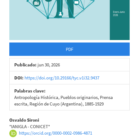
PDF
Publicado:
jun 30, 2026
DOI:
https://doi.org/10.29166/tyc.v1i32.9437
Palabras clave:
Antropología Histórica, Pueblos originarios, Prensa
escrita, Región de Cuyo (Argentina), 1885-1929
Contenido
Osvaldo Sironi
"IANIGLA - CONICET"
principal
https://orcid.org/0000-0002-0986-4871