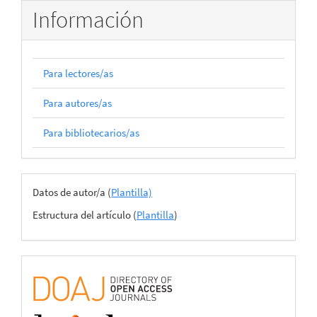
Información
Para lectores/as
Para autores/as
Para bibliotecarios/as
Archivos
Datos de autor/a (
Plantilla)
del
Estructura del artículo (
Plantilla
)
envío
certificado
de