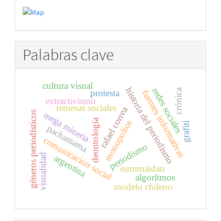
Palabras clave
cultura visual
historia del periodismo
redes sociales
crónica
protesta
fuentes informativas
extractivismo
remesas sociales
rafael correa
géneros periodísticos
mega mineria
deontología
monopolios
grafiti
pachamama
comunicación social
periodismo
visualidad
argentina
euromaidan
algorítmos
modelo chileno