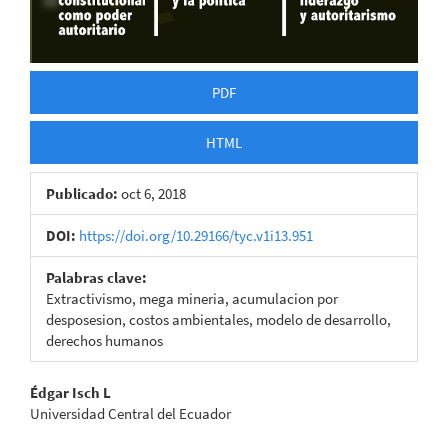
PDF
HTML
Publicado:
oct 6, 2018
DOI:
https://doi.org/10.29166/tyc.v1i13.951
Palabras clave:
Extractivismo, mega mineria, acumulacion por
desposesion, costos ambientales, modelo de desarrollo,
derechos humanos
Contenido
Édgar Isch L
Universidad Central del Ecuador
principal