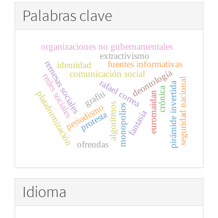
Palabras clave
organizaciones no gubernamentales
extractivismo
remesas sociales
fuentes informativas
identidad
deontología
comunicación social
redes sociales
seguridad nacional
rafael correa
pirámide invertida
crónica
grafiti
plataformización
euromaidan
algorítmos
periodismo
monopolios
fantasía
protesta
ofrendas
Idioma