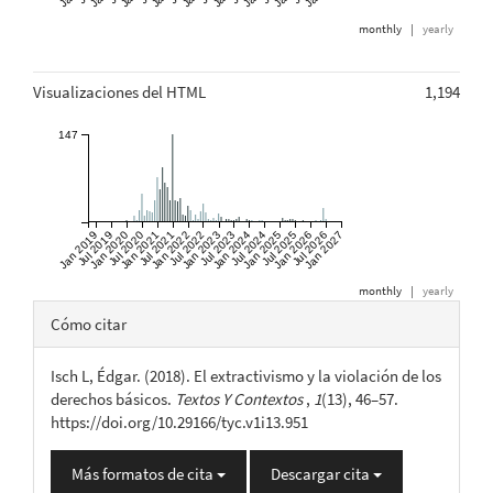
monthly
|
yearly
Visualizaciones del HTML
1,194
147
Jan 2019
Jul 2019
Jan 2020
Jul 2020
Jan 2021
Jul 2021
Jan 2022
Jul 2022
Jan 2023
Jul 2023
Jan 2024
Jul 2024
Jan 2025
Jul 2025
Jan 2026
Jul 2026
Jan 2027
monthly
|
yearly
Detalles
Cómo citar
del
Isch L, Édgar. (2018). El extractivismo y la violación de los
artículo
derechos básicos.
Textos Y Contextos
,
1
(13), 46–57.
https://doi.org/10.29166/tyc.v1i13.951
Más formatos de cita
Descargar cita