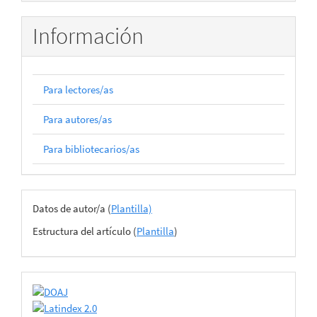
artículo
Información
Para lectores/as
Para autores/as
Para bibliotecarios/as
Archivos
Datos de autor/a (
Plantilla)
del
Estructura del artículo (
Plantilla
)
envío
certificado
de