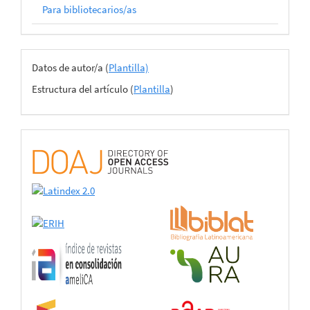
Para bibliotecarios/as
Archivos
Datos de autor/a (
Plantilla)
del
Estructura del artículo (
Plantilla
)
envío
certificado
de
adhesión