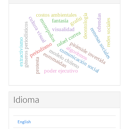
costos ambientales
deontología
ofrendas
grafiti
cultura visual
monopolios
fantasía
redes sociales
géneros periodísticos
visualidad
remesas sociales
rafael correa
extractivismo
pirámide invertida
periodismo
algorítmos
comunicación social
modelo chileno
euromaidan
protesta
poder ejecutivo
Idioma
English