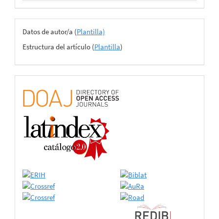
Archivos
Datos de autor/a (
Plantilla)
del
Estructura del artículo (
Plantilla
)
envío
certificado
de
adhesión