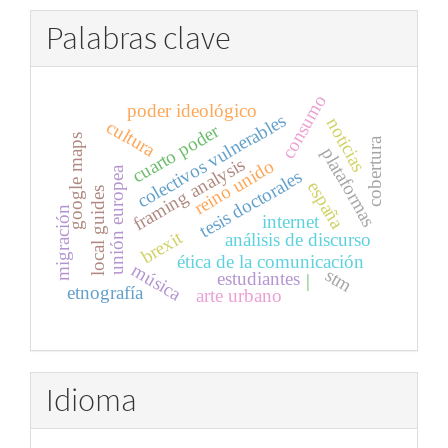
Palabras clave
consumo
poder ideológico
colectivos vulnerables
noticias
cultura
cuarto poder
google maps
cobertura
plataformas
framing analysis
reino unido
unión europea
tesis doctorales
españa
local guides
migración
internet
brexit
análisis de discurso
ética de la comunicación
música
stm
estudiantes
|
etnografía
arte urbano
Idioma