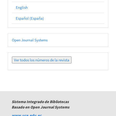
English
Español (España)
Desarrollado
Open Journal Systems
por
Ver
todos
los
números
Sistema Integrado de Bibliotecas
Basado en Open Journal Systems
www.uce.edu.ec