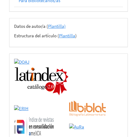
Para bibliotecarios/as
Archivos
Datos de autor/a (
Plantilla)
del
Estructura del artículo (
Plantilla
)
envío
certificado
de
adhesión