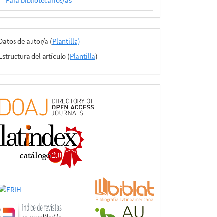
Para bibliotecarios/as
Archivos
Datos de autor/a (
Plantilla)
del
Estructura del artículo (
Plantilla
)
envío
certificado
de
adhesión