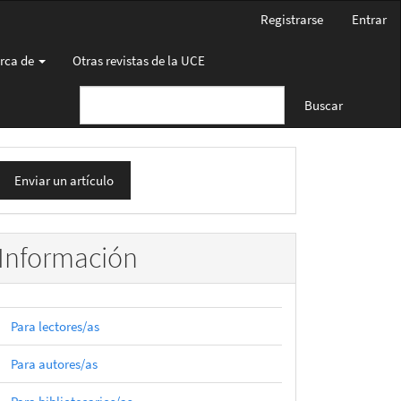
Registrarse
Entrar
rca de
Otras revistas de la UCE
Buscar
nviar
Enviar un artículo
n
rtículo
Información
Para lectores/as
Para autores/as