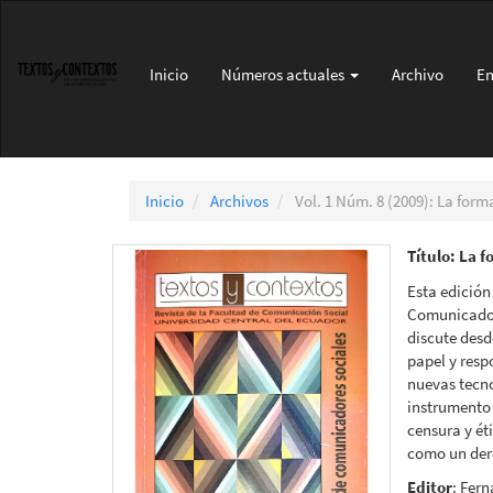
Navegación
principal
Contenido
Inicio
Números actuales
Archivo
En
principal
Barra
lateral
Inicio
Archivos
Vol. 1 Núm. 8 (2009): La for
Título: La 
Esta edición
Comunicadore
discute desd
papel y resp
nuevas tecn
instrumento 
censura y ét
como un der
Editor
: Fer