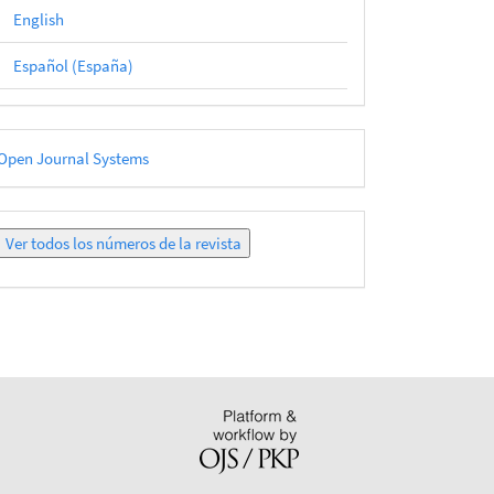
English
Español (España)
esarrollado
Open Journal Systems
or
Ver
todos
los
números