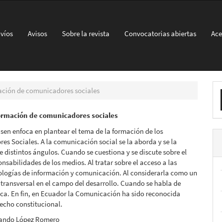
víos
Avisos
Sobre la revista
Convocatorias abiertas
Ace
E
mación de comunicadores sociales
u
formación de comunicadores sociales
a
 sen enfoca en plantear el tema de la formación de los
s Sociales. A la comunicación social se la aborda y se la
e distintos ángulos. Cuando se cuestiona y se discute sobre el
onsabilidades de los medios. Al tratar sobre el acceso a las
ologías de información y comunicación. Al considerarla como un
transversal en el campo del desarrollo. Cuando se habla de
ica. En fin, en Ecuador la Comunicación ha sido reconocida
echo constitucional.
nando López Romero