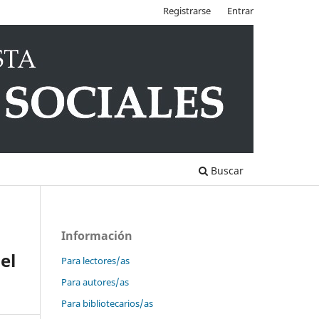
Registrarse
Entrar
Buscar
Información
el
Para lectores/as
Para autores/as
Para bibliotecarios/as