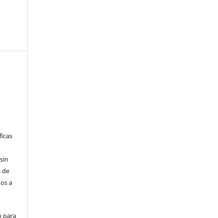
ficas
sin
 de
dos a
o para