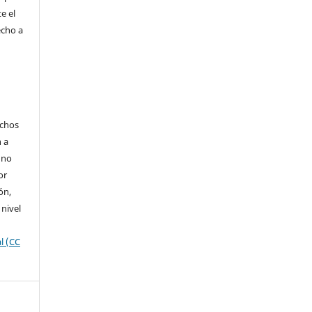
e el
echo a
echos
n a
 no
or
ón,
 nivel
l (CC