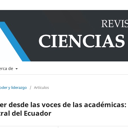
erca de
oder y liderazgo
/
Artículos
r desde las voces de las académicas: 
ral del Ecuador