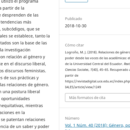
 utilizó el programa
 partir de la
se desprenden de las
Publicado
s tendencias más
2018-10-30
, subcódigos, que se
ales se establece, tanto la
ltados son la base de las
Cómo citar
la investigación
Logroño, M. J. (2018). Relaciones de géner
on relación al género y
poder desde las voces de las académicas: e
 en el discurso liberal,
de la Universidad Central del Ecuador.
Revi
Ciencias Sociales
,
1
(40), 45–65. Recuperado 
os discursos feministas.
partir de
s de sus prácticas y
https://revistadigital.uce.edu.ec/index.p
las relaciones de género.
IALES/article/view/1249
n una postura liberal
Más formatos de cita
e oportunidades
inequitativas, mientras
aciones en la
Número
 se patentan relaciones
Vol. 1 Núm. 40 (2018): Género, p
encia de un saber y poder