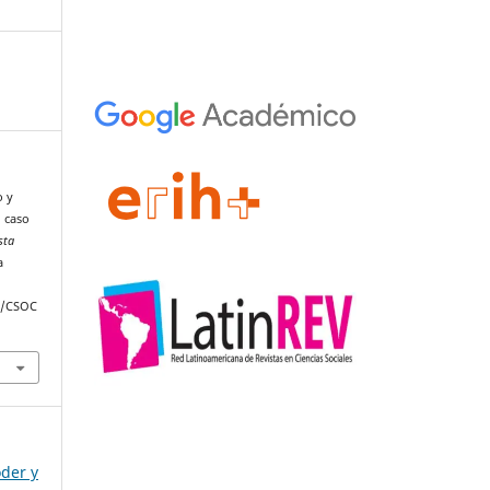
o y
l caso
sta
a
hp/CSOC
oder y