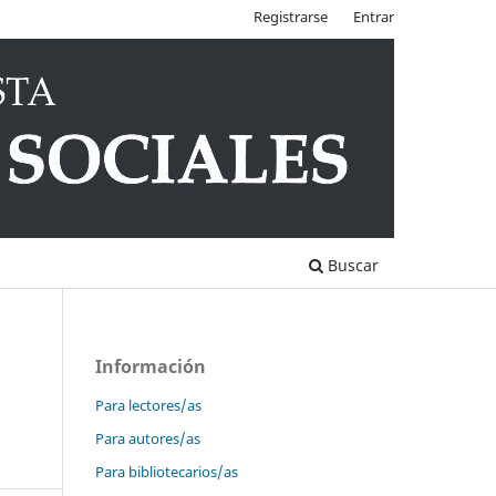
Registrarse
Entrar
Buscar
Información
Para lectores/as
Para autores/as
Para bibliotecarios/as