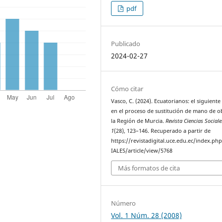
pdf
Publicado
2024-02-27
Cómo citar
Vasco, C. (2024). Ecuatorianos: el siguiente
en el proceso de sustitución de mano de o
la Región de Murcia.
Revista Ciencias Sociale
1
(28), 123–146. Recuperado a partir de
https://revistadigital.uce.edu.ec/index.p
IALES/article/view/5768
Más formatos de cita
Número
Vol. 1 Núm. 28 (2008)