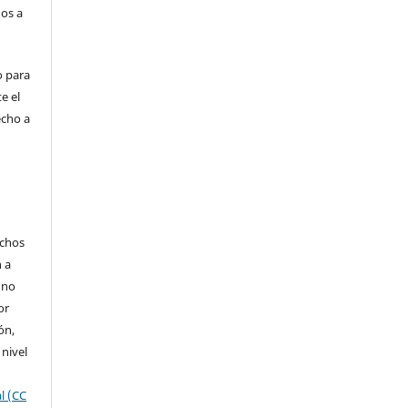
dos a
o para
e el
echo a
echos
n a
 no
or
ón,
 nivel
l (CC