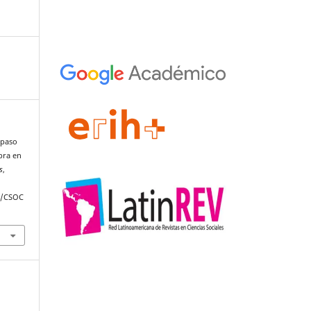
 paso
bra en
s
,
hp/CSOC