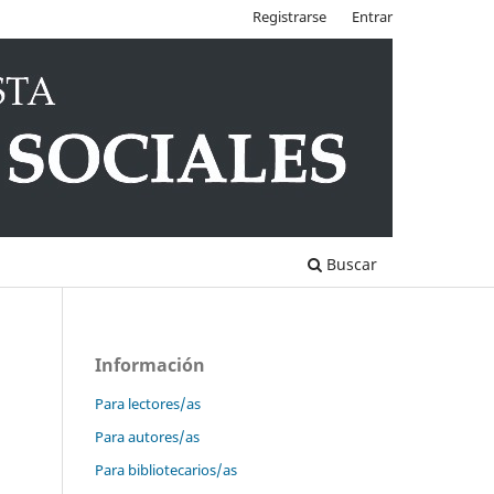
Registrarse
Entrar
Buscar
Información
Para lectores/as
Para autores/as
Para bibliotecarios/as