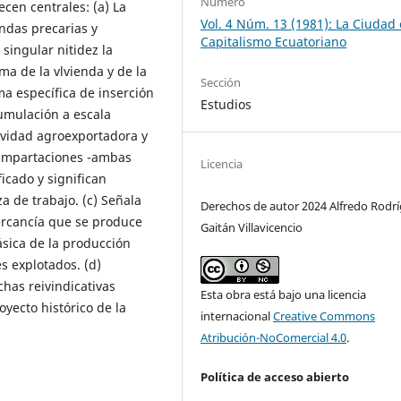
Número
ecen centrales: (a) La
Vol. 4 Núm. 13 (1981): La Ciudad 
endas precarias y
Capitalismo Ecuatoriano
singular nitidez la
ma de la vlvienda y de la
Sección
ma específica de inserción
Estudios
umulación a escala
tividad agroexportadora y
e impartaciones -ambas
Licencia
ficado y significan
 de trabajo. (c) Señala
Derechos de autor 2024 Alfredo Rodrí
ercancía que se produce
Gaitán Villavicencio
básica de la producción
s explotados. (d)
chas reivindicativas
Esta obra está bajo una licencia
yecto histórico de la
internacional
Creative Commons
Atribución-NoComercial 4.0
.
Política de acceso abierto