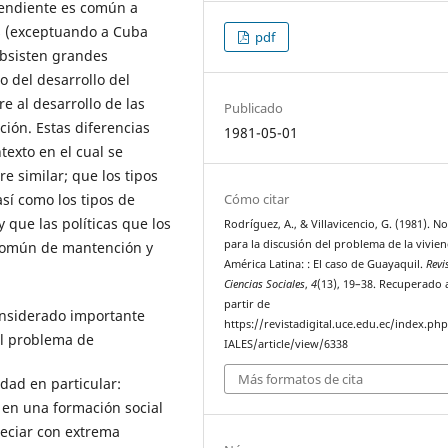
pendiente es común a
s (exceptuando a Cuba
pdf
ubsisten grandes
o del desarrollo del
e al desarrollo de las
Publicado
ción. Estas diferencias
1981-05-01
texto en el cual se
e similar; que los tipos
Cómo citar
sí como los tipos de
y que las políticas que los
Rodríguez, A., & Villavicencio, G. (1981). N
para la discusión del problema de la vivie
 común de mantención y
América Latina: : El caso de Guayaquil.
Revi
Ciencias Sociales
,
4
(13), 19–38. Recuperado 
partir de
onsiderado importante
https://revistadigital.uce.edu.ec/index.p
el problema de
IALES/article/view/6338
Más formatos de cita
udad en particular:
r en una formación social
preciar con extrema