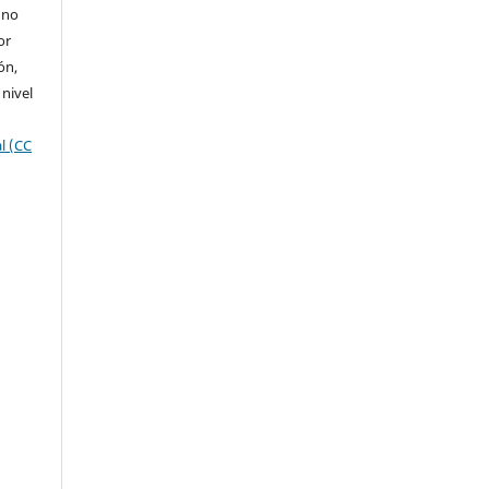
 no
or
ón,
 nivel
l (CC