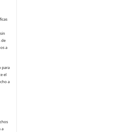
ficas
sin
 de
dos a
o para
e el
echo a
echos
n a