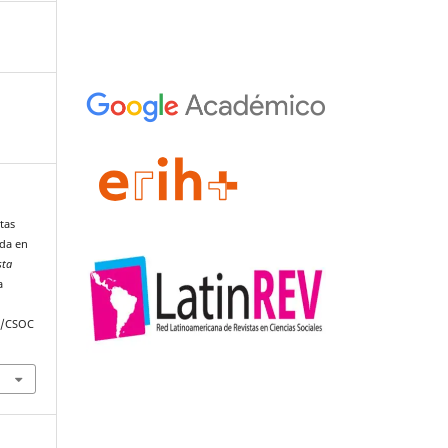
otas
nda en
sta
a
hp/CSOC